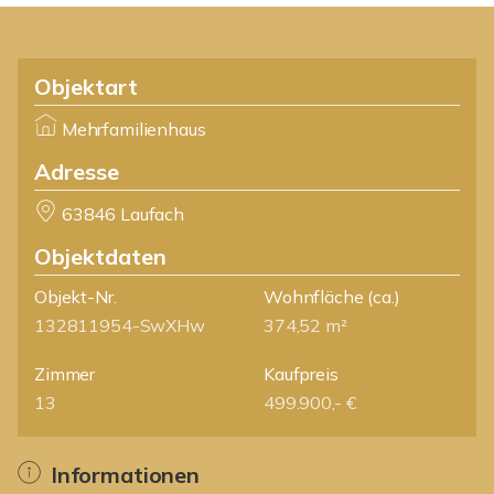
Objektart
Mehrfamilienhaus
Adresse
63846 Laufach
Objektdaten
Objekt-Nr.
Wohnfläche
(ca.)
132811954-SwXHw
374,52 m²
Zimmer
Kaufpreis
13
499.900,- €
Informationen