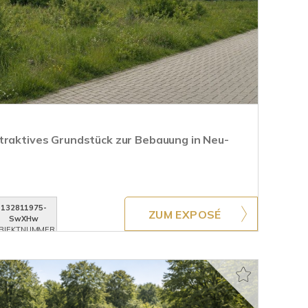
traktives Grundstück zur Bebauung in Neu-
132811975-
ZUM EXPOSÉ
SwXHw
BJEKTNUMMER