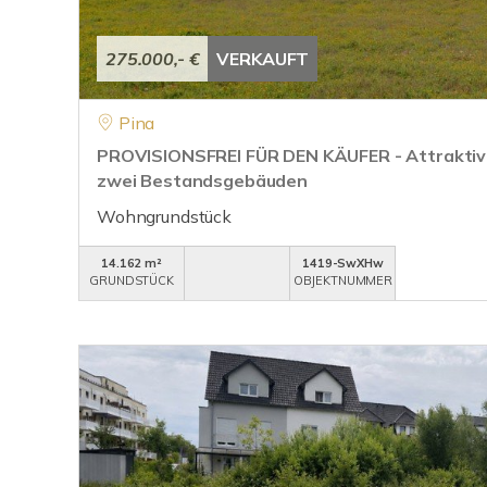
275.000,- €
VERKAUFT
Pina
PROVISIONSFREI FÜR DEN KÄUFER - Attraktiv
zwei Bestandsgebäuden
Wohngrundstück
14.162 m²
1419-SwXHw
GRUNDSTÜCK
OBJEKTNUMMER