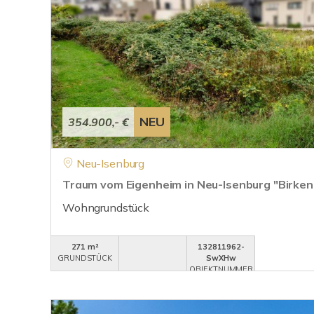
NEU
354.900,- €
Neu-Isenburg
Traum vom Eigenheim in Neu-Isenburg "Birk
Wohngrundstück
271 m²
132811962-
GRUNDSTÜCK
SwXHw
OBJEKTNUMMER