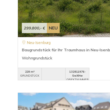
NEU
299.800,- €
Neu-Isenburg
Baugrundstück für Ihr Traumhaus in Neu-Isen
Wohngrundstück
228 m²
132811976-
GRUNDSTÜCK
SwXHw
OBJEKTNUMMER