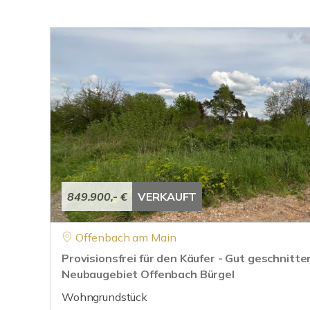
849.900,- €
VERKAUFT
Offenbach am Main
Provisionsfrei für den Käufer - Gut geschnitt
Neubaugebiet Offenbach Bürgel
Wohngrundstück