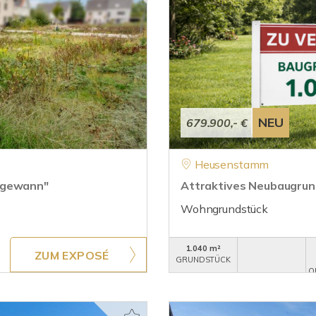
NEU
679.900,- €
Heusenstamm
engewann"
Attraktives Neubaugrun
Wohngrundstück
1.040 m²
ZUM EXPOSÉ
GRUNDSTÜCK
O