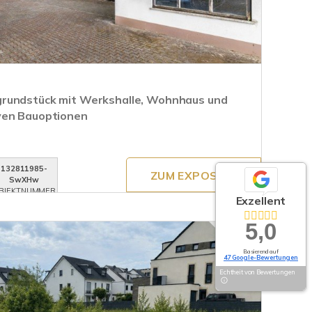
rundstück mit Werkshalle, Wohnhaus und
ven Bauoptionen
132811985-
ZUM EXPOSÉ
SwXHw
BJEKTNUMMER
Exzellent
5,0
Basierend auf
47 Google-Bewertungen
Echtheit von Bewertungen