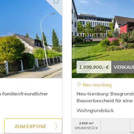
1.999.900,- €
VERKAU
Neu-Isenburg
 familienfreundlicher
Neu-Isenburg: Baugrund
Bauvorbescheid für eine
Wohngrundstück
2.400 m²
ZUM EXPOSÉ
GRUNDSTÜCK
O