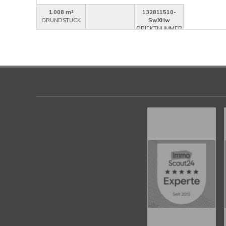
1.008 m²
132811510-
GRUNDSTÜCK
SwXHw
OBJEKTNUMMER