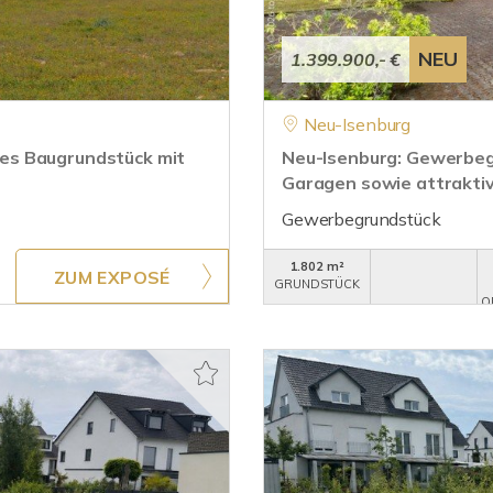
NEU
1.399.900,- €
Neu-Isenburg
es Baugrundstück mit
Neu-Isenburg: Gewerbeg
Garagen sowie attrakti
Gewerbegrundstück
1.802 m²
ZUM EXPOSÉ
GRUNDSTÜCK
O