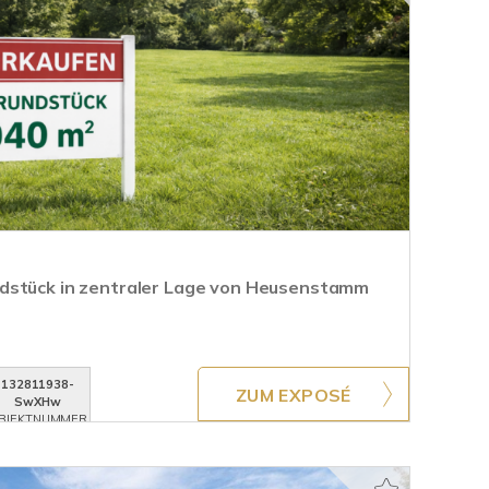
dstück in zentraler Lage von Heusenstamm
132811938-
ZUM EXPOSÉ
SwXHw
BJEKTNUMMER