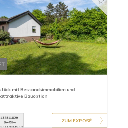
FT
stück mit Bestandsimmobilien und
 attraktive Bauoption
132811829-
ZUM EXPOSÉ
SwXHw
BJEKTNUMMER