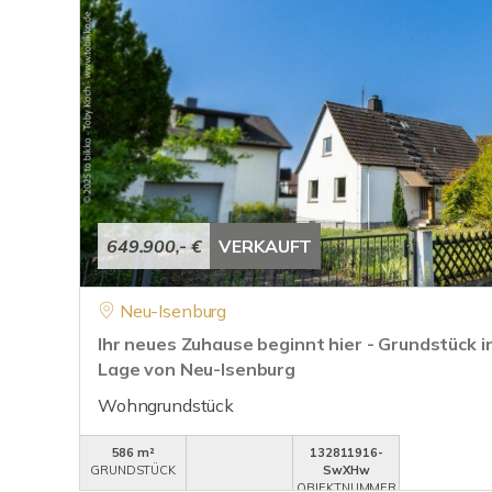
649.900,- €
VERKAUFT
Neu-Isenburg
Ihr neues Zuhause beginnt hier - Grundstück in
Lage von Neu-Isenburg
Wohngrundstück
586 m²
132811916-
GRUNDSTÜCK
SwXHw
OBJEKTNUMMER