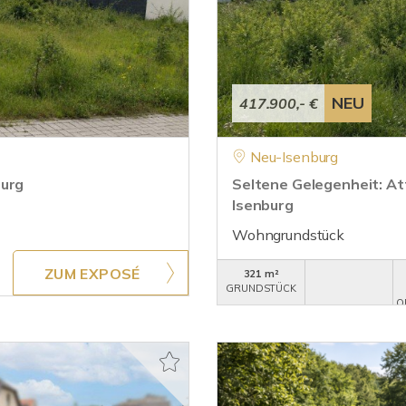
NEU
417.900,- €
Neu-Isenburg
burg
Seltene Gelegenheit: At
Isenburg
Wohngrundstück
ZUM EXPOSÉ
321 m²
GRUNDSTÜCK
O