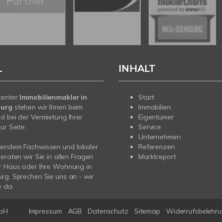
L
INHALT
tenter
Immobilienmakler in
Start
burg
stehen wir Ihnen beim
Immobilien
d bei der Vermietung Ihrer
Eigentümer
ur Seite.
Service
Unternehmen
sendem Fachwissen und lokaler
Referenzen
beraten wir Sie in allen Fragen
Marktreport
r Haus oder Ihre Wohnung in
rg. Sprechen Sie uns an - wir
e da.
bH
Impressum
AGB
Datenschutz
Sitemap
Widerrufsbelehr