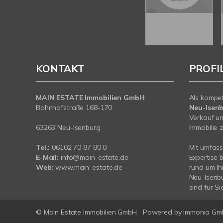
KONTAKT
PROFI
MAIN ESTATE Immobilien GmbH
Als kompe
Bahnhofstraße 168-170
Neu-Isen
Verkauf un
63263 Neu-Isenburg
Immobilie z
Tel.:
06102 70 87 80 0
Mit umfas
E-Mail:
info@main-estate.de
Expertise 
Web:
www.main-estate.de
rund um Ih
Neu-Isenbu
sind für Si
© Main Estate Immobilien GmbH
Powered by
Immonia Gm