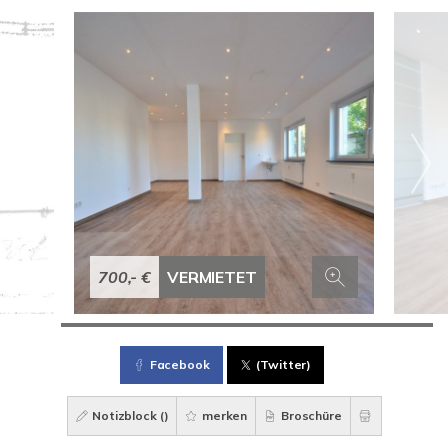
700,- €
VERMIETET
Facebook
(Twitter)
Notizblock (
)
merken
Broschüre