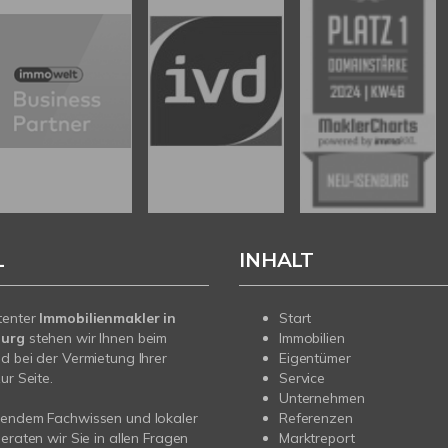
L
INHALT
tenter
Immobilienmakler in
Start
burg
stehen wir Ihnen beim
Immobilien
d bei der Vermietung Ihrer
Eigentümer
ur Seite.
Service
Unternehmen
sendem Fachwissen und lokaler
Referenzen
beraten wir Sie in allen Fragen
Marktreport