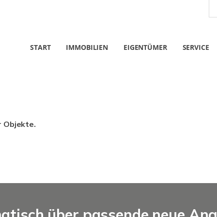
START
IMMOBILIEN
EIGENTÜMER
SERVICE
r Objekte.
matisch über passende neue An