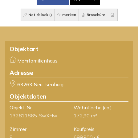
Notizblock (
)
merken
Broschüre
Objektart
Mehrfamilienhaus
Adresse
63263 Neu-Isenburg
Objektdaten
Objekt-Nr.
Wohnfläche
(ca.)
132811865-SwXHw
172,90 m²
Zimmer
Kaufpreis
8
699.900,- €