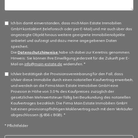
Ich bin damit einverstanden, dass mich Main Estate Immobilien
GmbH kontaktiert (telefonisch oder per E-Mail) und mir auch über das
angezeigte Objekt hinaus weitere geeignete Immobilienobjekte
anbietet und aufzeigt und dazu meine angegebenen Daten
speichert.
Die
Datenschutzhinweise
habe ich dabei zur Kenntnis genommen.
Hinweis: Sie können Ihre Einwilligung jederzeit für die Zukunft per E-
Mail an
info@main-estate.de
widerrufen. *
Ich/wir bestätige/n die Provisionsvereinbarung für den Fall, dass
ich/wir diese Immobilie durch einen notariellen Kaufvertrag erwerbe/n,
und werde/n an die Firma Main Estate Immobilien GmbH eine
Provision in Höhe von 3,0 % des Kaufpreises zuzüglich der
gesetzlichen Mehrwertsteuer fällig bei Beurkundung des notariellen
Kaufvertrages bezahle/n. Die Firma Main Estate Immobilien GmbH
hat einen provisionspflichtigen Maklervertrag auch mit dem Verkäufer
abgeschlossen (§ 656 c BGB). *
* Pflichtfelder