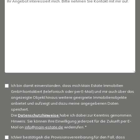
Ich bin damit einverstanden, dass mich Main Estate Immobilien
GmbH kontaktiert (telefonisch oder per E-Mail) und mir auch über das
angezeigte Objekt hinaus weitere geeignete Immobilienobjekte
anbietet und aufzeigt und dazu meine angegebenen Daten
speichert.
Die
Datenschutzhinweise
habe ich dabei zur Kenntnis genommen.
Hinweis: Sie können Ihre Einwilligung jederzeit für die Zukunft per E-
Mail an
info@main-estate.de
widerrufen. *
Ich/wir bestätige/n die Provisionsvereinbarung für den Fall, dass