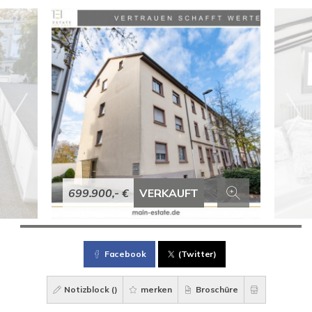
699.900,- €
VERKAUFT
Facebook
(Twitter)
Notizblock (
)
merken
Broschüre