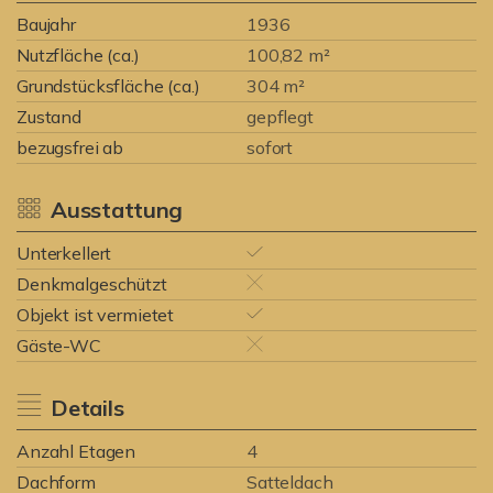
Baujahr
1936
Nutzfläche (ca.)
100,82 m²
Grundstücksfläche (ca.)
304 m²
Zustand
gepflegt
bezugsfrei ab
sofort
Ausstattung
Unterkellert
Denkmalgeschützt
Objekt ist vermietet
Gäste-WC
Details
Anzahl Etagen
4
Dachform
Satteldach