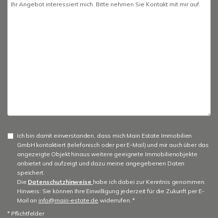
Ich bin damit einverstanden, dass mich Main Estate Immobilien
GmbH kontaktiert (telefonisch oder per E-Mail) und mir auch über das
angezeigte Objekt hinaus weitere geeignete Immobilienobjekte
anbietet und aufzeigt und dazu meine angegebenen Daten
speichert.
Die
Datenschutzhinweise
habe ich dabei zur Kenntnis genommen.
Hinweis: Sie können Ihre Einwilligung jederzeit für die Zukunft per E-
Mail an
info@main-estate.de
widerrufen. *
* Pflichtfelder