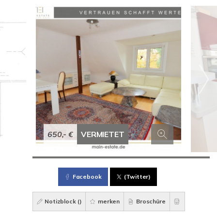
650,- €
VERMIETET
Facebook
(Twitter)
Notizblock (
)
merken
Broschüre