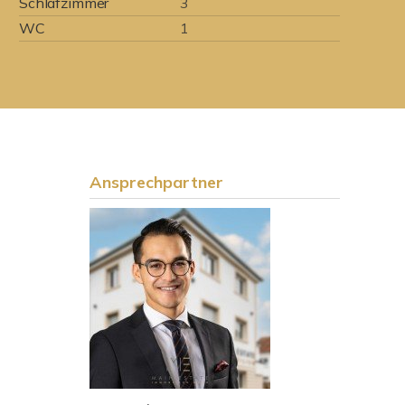
Schlafzimmer
3
WC
1
Ansprechpartner