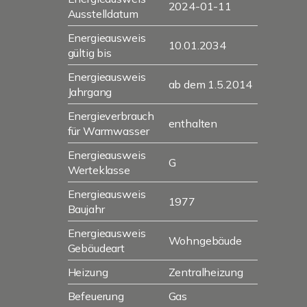
2024-01-11
Ausstelldatum
Energieausweis
10.01.2034
gültig bis
Energieausweis
ab dem 1.5.2014
Jahrgang
Energieverbrauch
enthalten
für Warmwasser
Energieausweis
G
Werteklasse
Energieausweis
1977
Baujahr
Energieausweis
Wohngebäude
Gebäudeart
Heizung
Zentralheizung
Befeuerung
Gas