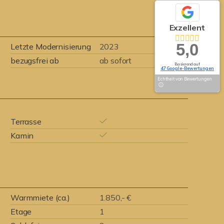
Exzellent
5,0
Letzte Modernisierung
2023
bezugsfrei ab
ab sofort
Basierend auf
47 Google-Bewertungen
Echtheit von Bewertungen
Terrasse
Kamin
Warmmiete (ca.)
1.850,- €
Etage
1