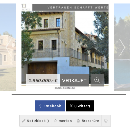
1.950.000,- €
VERKAUFT
Facebook
(Twitter)
Notizblock (
)
merken
Broschüre