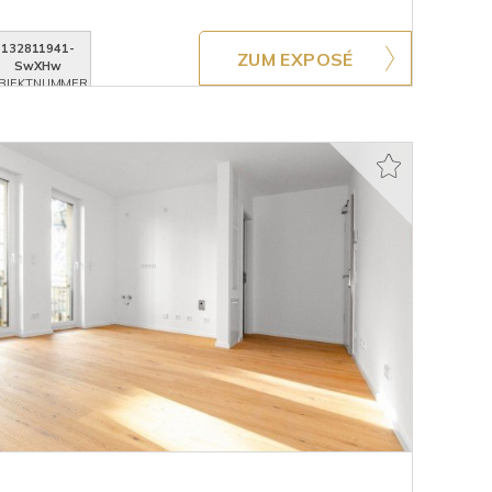
132811941-
ZUM EXPOSÉ
SwXHw
BJEKTNUMMER