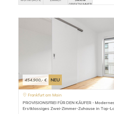
WOHNFLÄCHE
ZIMMER
SwXHw
OBJEKTNUMMER
NEU
454.900,- €
Frankfurt am Main
PROVISIONSFREI FÜR DEN KÄUFER - Modernes
Erstklassiges Zwei-Zimmer-Zuhause in Top-L