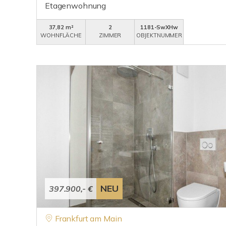
Etagenwohnung
37,82 m²
2
1181-SwXHw
WOHNFLÄCHE
ZIMMER
OBJEKTNUMMER
NEU
397.900,- €
Frankfurt am Main