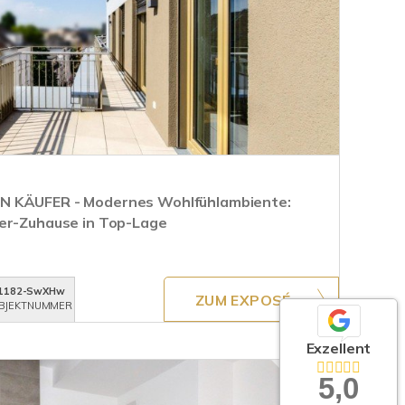
N KÄUFER - Modernes Wohlfühlambiente:
mer-Zuhause in Top-Lage
1182-SwXHw
ZUM EXPOSÉ
BJEKTNUMMER
Exzellent
5,0