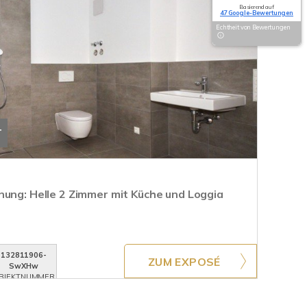
Basierend auf
47 Google-Bewertungen
Echtheit von Bewertungen
T
nung: Helle 2 Zimmer mit Küche und Loggia
132811906-
ZUM EXPOSÉ
SwXHw
BJEKTNUMMER