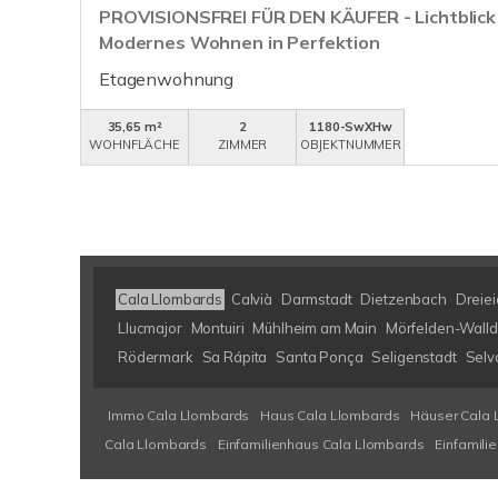
PROVISIONSFREI FÜR DEN KÄUFER - Lichtblick 
Modernes Wohnen in Perfektion
Etagenwohnung
35,65 m²
2
1180-SwXHw
WOHNFLÄCHE
ZIMMER
OBJEKTNUMMER
Cala Llombards
Calvià
Darmstadt
Dietzenbach
Dreiei
Llucmajor
Montuiri
Mühlheim am Main
Mörfelden-Walld
Rödermark
Sa Rápita
Santa Ponça
Seligenstadt
Selv
Immo Cala Llombards
Haus Cala Llombards
Häuser Cala 
Cala Llombards
Einfamilienhaus Cala Llombards
Einfamili