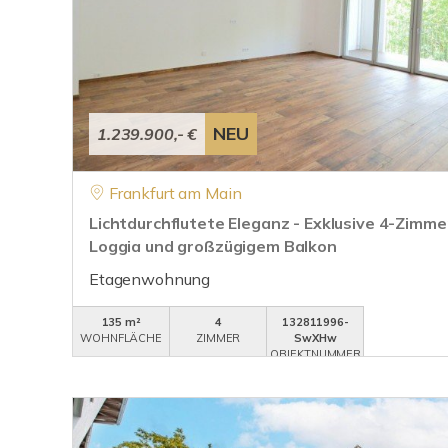
NEU
1.239.900,- €
Frankfurt am Main
Lichtdurchflutete Eleganz - Exklusive 4-Zim
Loggia und großzügigem Balkon
Etagenwohnung
135 m²
4
132811996-
WOHNFLÄCHE
ZIMMER
SwXHw
OBJEKTNUMMER