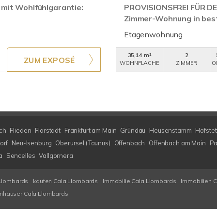
mit Wohlfühlgarantie:
PROVISIONSFREI FÜR DEN
Zimmer-Wohnung in bes
Etagenwohnung
35,14 m²
2
ZUM EXPOSÉ
WOHNFLÄCHE
ZIMMER
O
ch
Flieden
Florstadt
Frankfurt am Main
Gründau
Heusenstamm
Hofstet
orf
Neu-Isenburg
Oberursel (Taunus)
Offenbach
Offenbach am Main
Pa
a
Sencelles
Vallgornera
Llombards
kaufen Cala Llombards
Immobilie Cala Llombards
Immobilien 
enhäuser Cala Llombards