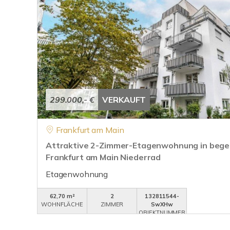
299.000,- €
VERKAUFT
Frankfurt am Main
Attraktive 2-Zimmer-Etagenwohnung in bege
Frankfurt am Main Niederrad
Etagenwohnung
62,70 m²
2
132811544-
WOHNFLÄCHE
ZIMMER
SwXHw
OBJEKTNUMMER