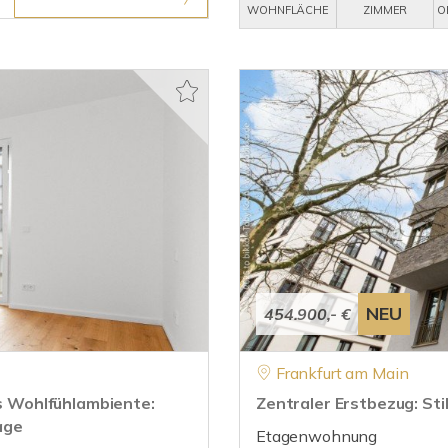
WOHNFLÄCHE
ZIMMER
O
NEU
454.900,- €
Frankfurt am Main
 Wohlfühlambiente:
Zentraler Erstbezug: St
age
Etagenwohnung