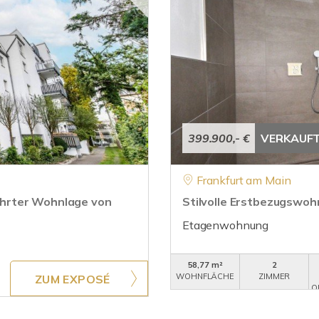
399.900,- €
VERKAUF
Frankfurt am Main
hrter Wohnlage von
Stilvolle Erstbezugswoh
Etagenwohnung
58,77 m²
2
WOHNFLÄCHE
ZIMMER
ZUM EXPOSÉ
O