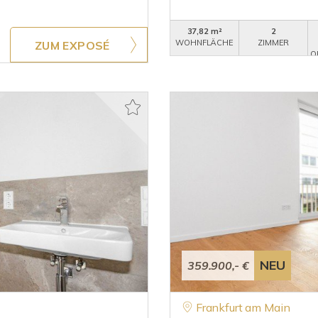
37,82 m²
2
WOHNFLÄCHE
ZIMMER
ZUM EXPOSÉ
O
NEU
359.900,- €
Frankfurt am Main