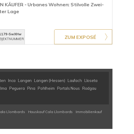
 KÄUFER - Urbanes Wohnen: Stilvolle Zwei-
ter Lage
1179-SwXHw
ZUM EXPOSÉ
BJEKTNUMMER
ten
Inca
Langen
Langen (Hessen)
Laufach
Lloseta
lma
Peguera
Pina
Pohlheim
Portals Nous
Rodgau
Cala Llombards
Hauskauf Cala Llombards
Immobilienkauf