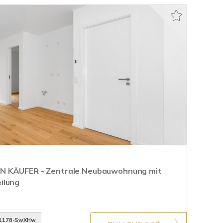
N KÄUFER - Zentrale Neubauwohnung mit
ilung
1178-SwXHw