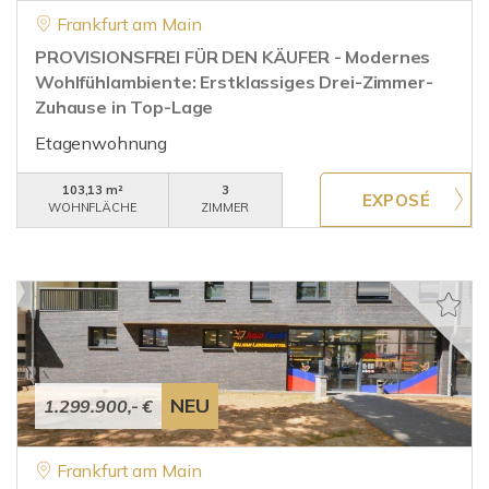
Frankfurt am Main
PROVISIONSFREI FÜR DEN KÄUFER - Modernes
Wohlfühlambiente: Erstklassiges Drei-Zimmer-
Zuhause in Top-Lage
Etagenwohnung
103,13 m²
3
WOHNFLÄCHE
ZIMMER
NEU
1.299.900,- €
Frankfurt am Main