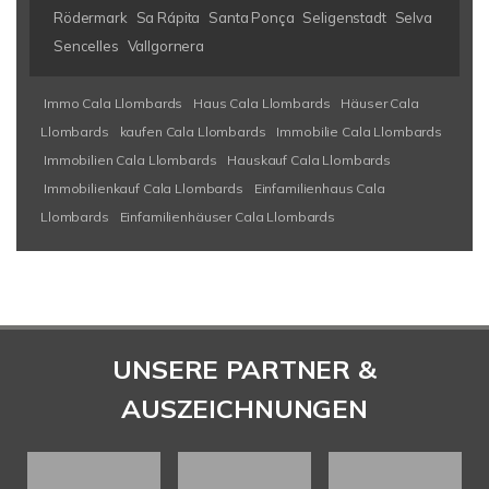
Rödermark
Sa Rápita
Santa Ponça
Seligenstadt
Selva
Sencelles
Vallgornera
Immo Cala Llombards
Haus Cala Llombards
Häuser Cala
Llombards
kaufen Cala Llombards
Immobilie Cala Llombards
Immobilien Cala Llombards
Hauskauf Cala Llombards
Immobilienkauf Cala Llombards
Einfamilienhaus Cala
Llombards
Einfamilienhäuser Cala Llombards
UNSERE PARTNER &
AUSZEICHNUNGEN