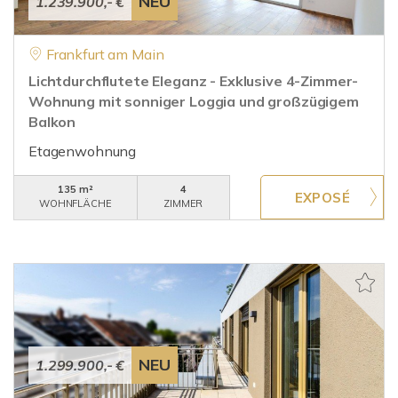
NEU
1.239.900,- €
Frankfurt am Main
Lichtdurchflutete Eleganz - Exklusive 4-Zimmer-
Wohnung mit sonniger Loggia und großzügigem
Balkon
Etagenwohnung
135 m²
4
WOHNFLÄCHE
ZIMMER
NEU
1.299.900,- €