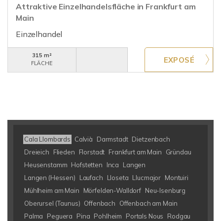
Attraktive Einzelhandelsfläche in Frankfurt am
Main
Einzelhandel
315 m²
FLÄCHE
Cala Llombards
Calvià
Darmstadt
Dietzenbach
Dreieich
Flieden
Florstadt
Frankfurt am Main
Gründau
Heusenstamm
Hofstetten
Inca
Langen
Langen (Hessen)
Laufach
Lloseta
Llucmajor
Montuiri
Mühlheim am Main
Mörfelden-Walldorf
Neu-Isenburg
Oberursel (Taunus)
Offenbach
Offenbach am Main
Palma
Peguera
Pina
Pohlheim
Portals Nous
Rodgau