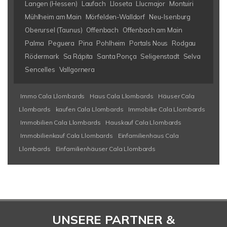
Langen (Hessen)
Laufach
Lloseta
Llucmajor
Montuiri
Mühlheim am Main
Mörfelden-Walldorf
Neu-Isenburg
Oberursel (Taunus)
Offenbach
Offenbach am Main
Palma
Peguera
Pina
Pohlheim
Portals Nous
Rodgau
Rödermark
Sa Rápita
Santa Ponça
Seligenstadt
Selva
Sencelles
Vallgornera
Immo Cala Llombards
Haus Cala Llombards
Häuser Cala
Llombards
kaufen Cala Llombards
Immobilie Cala Llombards
Immobilien Cala Llombards
Hauskauf Cala Llombards
Immobilienkauf Cala Llombards
Einfamilienhaus Cala
Llombards
Einfamilienhäuser Cala Llombards
UNSERE PARTNER &