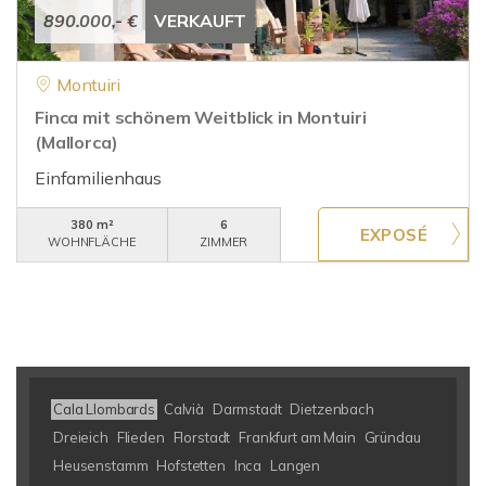
890.000,- €
VERKAUFT
Montuiri
Finca mit schönem Weitblick in Montuiri
(Mallorca)
Einfamilienhaus
380 m²
6
WOHNFLÄCHE
ZIMMER
Cala Llombards
Calvià
Darmstadt
Dietzenbach
Dreieich
Flieden
Florstadt
Frankfurt am Main
Gründau
Heusenstamm
Hofstetten
Inca
Langen