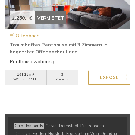
1.250,- €
VERMIETET
Offenbach
Traumhaftes Penthouse mit 3 Zimmern in
begehrter Offenbacher Lage
Penthousewohnung
101,21 m²
3
WOHNFLÄCHE
ZIMMER
Cala Llombards
Calvià
Darmstadt
Dietzenbach
Dreieich
Flieden
Florstadt
Frankfurt am Main
Gründau