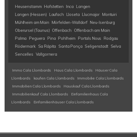
Heusenstamm
Hofstetten
Inca
Langen
Langen (Hessen)
Laufach
Lloseta
Llucmajor
Montuiri
Mühlheim am Main
Mörfelden-Walldorf
Neu-Isenburg
Oberursel (Taunus)
Offenbach
Offenbach am Main
Palma
Peguera
Pina
Pohlheim
Portals Nous
Rodgau
Rödermark
Sa Rápita
Santa Ponça
Seligenstadt
Selva
Sencelles
Vallgornera
Immo Cala Llombards
Haus Cala Llombards
Häuser Cala
Llombards
kaufen Cala Llombards
Immobilie Cala Llombards
Immobilien Cala Llombards
Hauskauf Cala Llombards
Immobilienkauf Cala Llombards
Einfamilienhaus Cala
Llombards
Einfamilienhäuser Cala Llombards