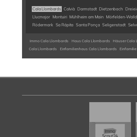
Cala Llombards
Calvià
Darmstadt
Dietzenbach
Dreiei
Llucmajor
Montuiri
Mühlheim am Main
Mörfelden-Walld
Rödermark
Sa Rápita
Santa Ponça
Seligenstadt
Selv
Immo Cala Llombards
Haus Cala Llombards
Häuser Cala 
Cala Llombards
Einfamilienhaus Cala Llombards
Einfamili