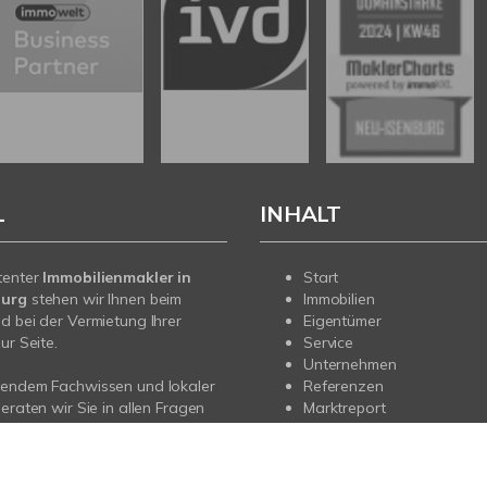
L
INHALT
tenter
Immobilienmakler in
Start
burg
stehen wir Ihnen beim
Immobilien
d bei der Vermietung Ihrer
Eigentümer
ur Seite.
Service
Unternehmen
sendem Fachwissen und lokaler
Referenzen
beraten wir Sie in allen Fragen
Marktreport
r Haus oder Ihre Wohnung in
rg. Sprechen Sie uns an - wir
e da.