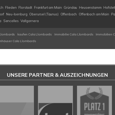
ch
Flieden
Florstadt
Frankfurt am Main
Gründau
Heusenstamm
Hofstet
orf
Neu-Isenburg
Oberursel (Taunus)
Offenbach
Offenbach am Main
Pa
a
Sencelles
Vallgornera
Llombards
kaufen Cala Llombards
Immobilie Cala Llombards
Immobilien 
enhäuser Cala Llombards
UNSERE PARTNER & AUSZEICHNUNGEN