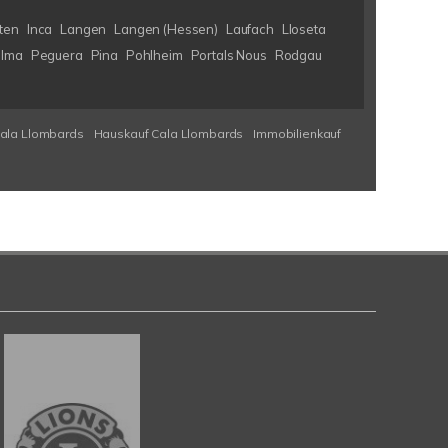
ten
Inca
Langen
Langen (Hessen)
Laufach
Lloseta
lma
Peguera
Pina
Pohlheim
Portals Nous
Rodgau
Cala Llombards
Hauskauf Cala Llombards
Immobilienkauf