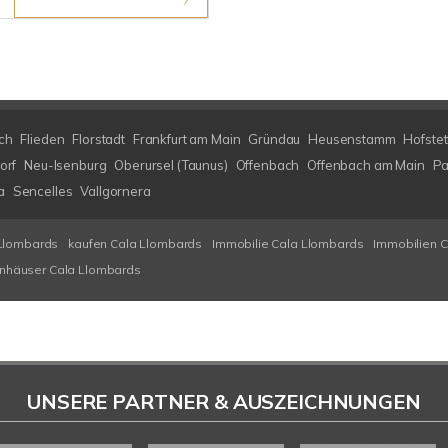
ch
Flieden
Florstadt
Frankfurt am Main
Gründau
Heusenstamm
Hofstet
orf
Neu-Isenburg
Oberursel (Taunus)
Offenbach
Offenbach am Main
Pa
a
Sencelles
Vallgornera
Llombards
kaufen Cala Llombards
Immobilie Cala Llombards
Immobilien 
enhäuser Cala Llombards
UNSERE PARTNER & AUSZEICHNUNGEN