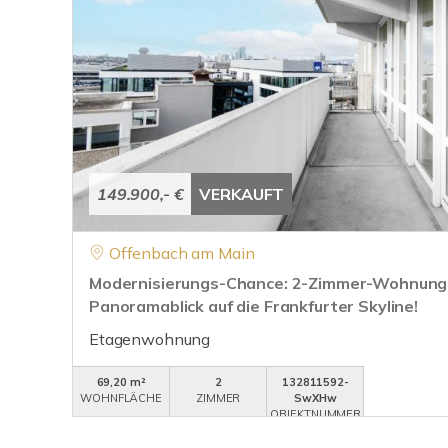
149.900,- €
VERKAUFT
Offenbach am Main
Modernisierungs-Chance: 2-Zimmer-Wohnung 
Panoramablick auf die Frankfurter Skyline!
Etagenwohnung
69,20 m²
2
132811592-
WOHNFLÄCHE
ZIMMER
SwXHw
OBJEKTNUMMER