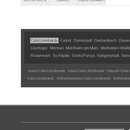
WOHNFLÄCHE
ZIMMER
OBJEKTNUMMER
Cala Llombards
Calvià
Darmstadt
Dietzenbach
Dreiei
Llucmajor
Montuiri
Mühlheim am Main
Mörfelden-Walld
Rödermark
Sa Rápita
Santa Ponça
Seligenstadt
Selv
Immo Cala Llombards
Haus Cala Llombards
Häuser Cala 
Cala Llombards
Einfamilienhaus Cala Llombards
Einfamili