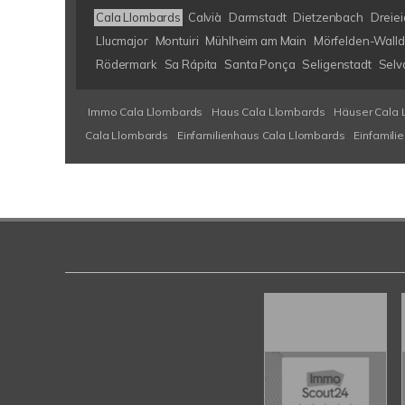
Cala Llombards
Calvià
Darmstadt
Dietzenbach
Dreiei
Llucmajor
Montuiri
Mühlheim am Main
Mörfelden-Walld
Rödermark
Sa Rápita
Santa Ponça
Seligenstadt
Selv
Immo Cala Llombards
Haus Cala Llombards
Häuser Cala 
Cala Llombards
Einfamilienhaus Cala Llombards
Einfamili