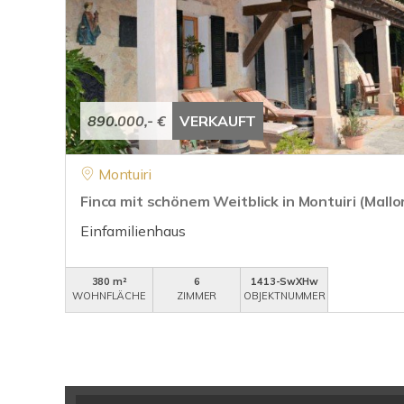
890.000,- €
VERKAUFT
Montuiri
Finca mit schönem Weitblick in Montuiri (Mallo
Einfamilienhaus
380 m²
6
1413-SwXHw
WOHNFLÄCHE
ZIMMER
OBJEKTNUMMER