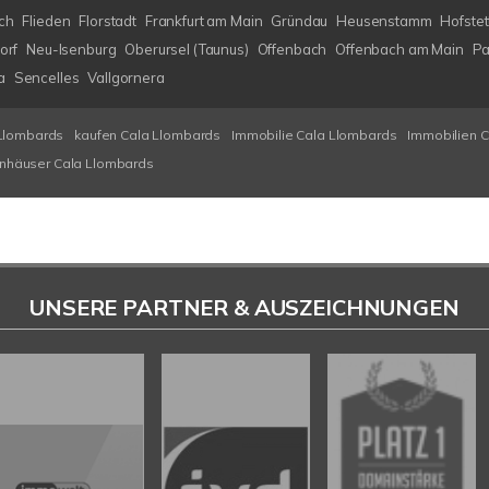
ch
Flieden
Florstadt
Frankfurt am Main
Gründau
Heusenstamm
Hofstet
orf
Neu-Isenburg
Oberursel (Taunus)
Offenbach
Offenbach am Main
Pa
a
Sencelles
Vallgornera
Llombards
kaufen Cala Llombards
Immobilie Cala Llombards
Immobilien 
enhäuser Cala Llombards
UNSERE PARTNER & AUSZEICHNUNGEN