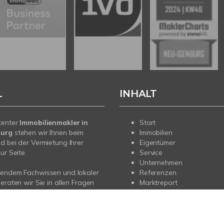
L
INHALT
tenter
Immobilienmakler in
Start
burg
stehen wir Ihnen beim
Immobilien
d bei der Vermietung Ihrer
Eigentümer
ur Seite.
Service
Unternehmen
sendem Fachwissen und lokaler
Referenzen
beraten wir Sie in allen Fragen
Marktreport
r Haus oder Ihre Wohnung in
rg. Sprechen Sie uns an - wir
e da.