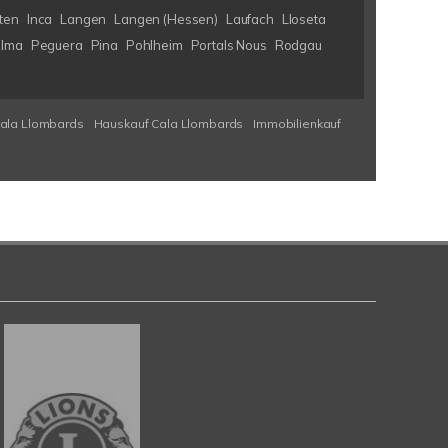
ten
Inca
Langen
Langen (Hessen)
Laufach
Lloseta
lma
Peguera
Pina
Pohlheim
Portals Nous
Rodgau
Cala Llombards
Hauskauf Cala Llombards
Immobilienkauf