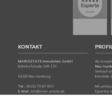
KONTAKT
PROFI
MAIN ESTATE Immobilien GmbH
Als kompe
Bahnhofstraße 168-170
Neu-Isen
Verkauf un
63263 Neu-Isenburg
Immobilie z
Tel.:
06102 70 87 80 0
Mit umfas
E-Mail:
info@main-estate.de
Expertise 
Web:
www.main-estate.de
rund um Ih
Neu-Isenbu
sind für Si