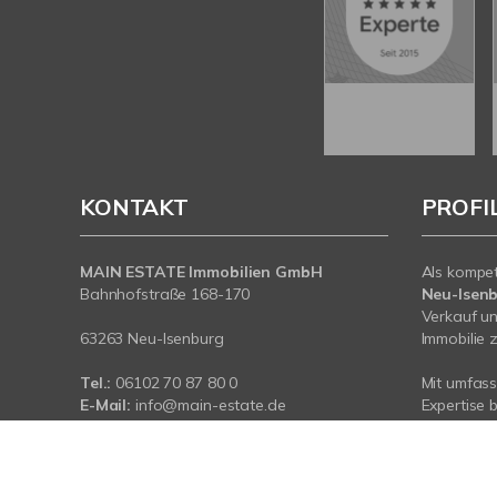
KONTAKT
PROFI
MAIN ESTATE Immobilien GmbH
Als kompe
Bahnhofstraße 168-170
Neu-Isen
Verkauf un
63263 Neu-Isenburg
Immobilie z
Tel.:
06102 70 87 80 0
Mit umfas
E-Mail:
info@main-estate.de
Expertise 
Web:
www.main-estate.de
rund um Ih
Neu-Isenbu
sind für Si