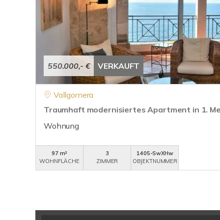
550.000,- €
VERKAUFT
Vallgornera
Traumhaft modernisiertes Apartment in 1. Me
Wohnung
97 m²
3
1405-SwXHw
WOHNFLÄCHE
ZIMMER
OBJEKTNUMMER