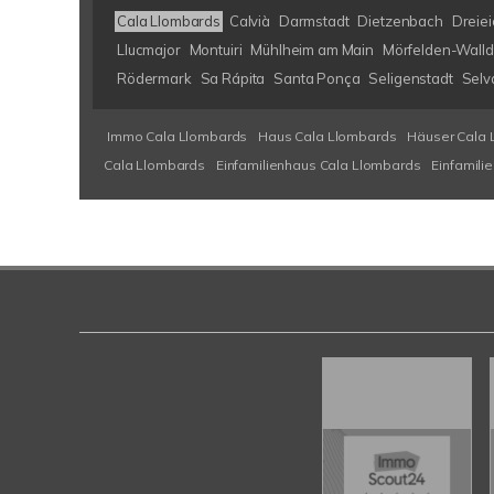
Cala Llombards
Calvià
Darmstadt
Dietzenbach
Dreiei
Llucmajor
Montuiri
Mühlheim am Main
Mörfelden-Walld
Rödermark
Sa Rápita
Santa Ponça
Seligenstadt
Selv
Immo Cala Llombards
Haus Cala Llombards
Häuser Cala 
Cala Llombards
Einfamilienhaus Cala Llombards
Einfamili