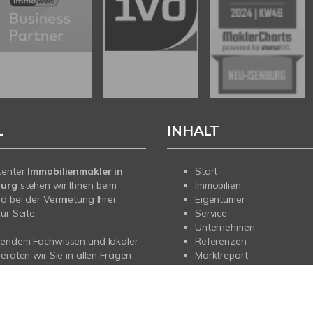
L
INHALT
tenter
Immobilienmakler in
Start
burg
stehen wir Ihnen beim
Immobilien
d bei der Vermietung Ihrer
Eigentümer
ur Seite.
Service
Unternehmen
sendem Fachwissen und lokaler
Referenzen
beraten wir Sie in allen Fragen
Marktreport
r Haus oder Ihre Wohnung in
rg. Sprechen Sie uns an - wir
e da.