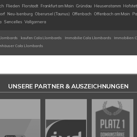
ch
Flieden
Florstadt
Frankfurt am Main
Gründau
Heusenstamm
Hofstet
orf
Neu-Isenburg
Oberursel (Taunus)
Offenbach
Offenbach am Main
Pa
a
Sencelles
Vallgornera
Llombards
kaufen Cala Llombards
Immobilie Cala Llombards
Immobilien 
enhäuser Cala Llombards
UNSERE PARTNER & AUSZEICHNUNGEN