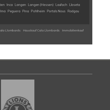
ten
Inca
Langen
Langen (Hessen)
Laufach
Lloseta
lma
Peguera
Pina
Pohlheim
Portals Nous
Rodgau
Cala Llombards
Hauskauf Cala Llombards
Immobilienkauf