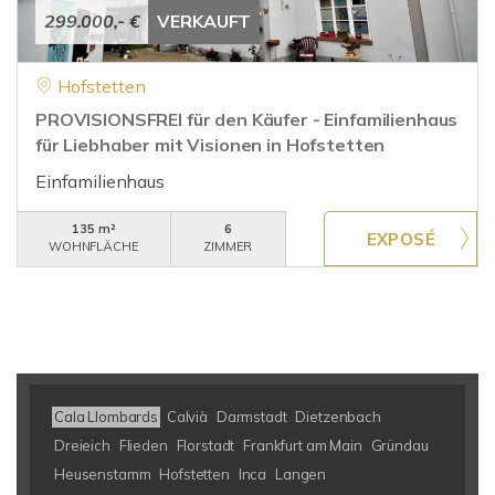
299.000,- €
VERKAUFT
Hofstetten
PROVISIONSFREI für den Käufer - Einfamilienhaus
für Liebhaber mit Visionen in Hofstetten
Einfamilienhaus
135 m²
6
WOHNFLÄCHE
ZIMMER
Cala Llombards
Calvià
Darmstadt
Dietzenbach
Dreieich
Flieden
Florstadt
Frankfurt am Main
Gründau
Heusenstamm
Hofstetten
Inca
Langen