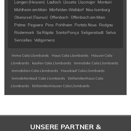
Langen (Hessen)
Laufach
Lloseta
Llucmajor
Montuiri
Mühlheim am Main
Mörfelden-Walldorf
Neu-Isenburg
Oberursel (Taunus)
Offenbach
Offenbach am Main
Palma
Peguera
Pina
Pohlheim
Portals Nous
Rodgau
Rödermark
Sa Rápita
Santa Ponça
Seligenstadt
Selva
Sencelles
Vallgornera
Immo Cala Llombards
Haus Cala Llombards
Häuser Cala
Llombards
kaufen Cala Llombards
Immobilie Cala Llombards
Immobilien Cala Llombards
Hauskauf Cala Llombards
Immobilienkauf Cala Llombards
Einfamilienhaus Cala
Llombards
Einfamilienhäuser Cala Llombards
UNSERE PARTNER &