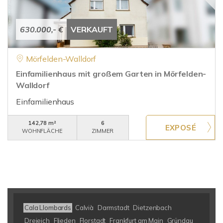
630.000,- €
VERKAUFT
Mörfelden-Walldorf
Einfamilienhaus mit großem Garten in Mörfelden-
Walldorf
Einfamilienhaus
142,78 m²
6
WOHNFLÄCHE
ZIMMER
Cala Llombards
Calvià
Darmstadt
Dietzenbach
Dreieich
Flieden
Florstadt
Frankfurt am Main
Gründau