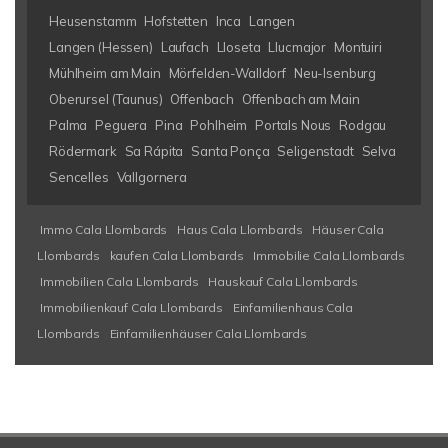
Heusenstamm
Hofstetten
Inca
Langen
Langen (Hessen)
Laufach
Lloseta
Llucmajor
Montuiri
Mühlheim am Main
Mörfelden-Walldorf
Neu-Isenburg
Oberursel (Taunus)
Offenbach
Offenbach am Main
Palma
Peguera
Pina
Pohlheim
Portals Nous
Rodgau
Rödermark
Sa Rápita
Santa Ponça
Seligenstadt
Selva
Sencelles
Vallgornera
Immo Cala Llombards
Haus Cala Llombards
Häuser Cala
Llombards
kaufen Cala Llombards
Immobilie Cala Llombards
Immobilien Cala Llombards
Hauskauf Cala Llombards
Immobilienkauf Cala Llombards
Einfamilienhaus Cala
Llombards
Einfamilienhäuser Cala Llombards