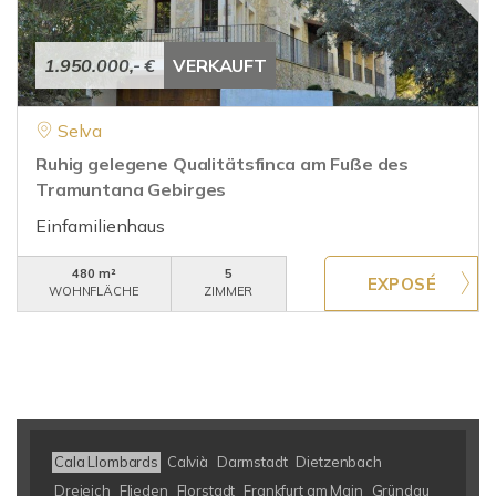
1.950.000,- €
VERKAUFT
Selva
Ruhig gelegene Qualitätsfinca am Fuße des
Tramuntana Gebirges
Einfamilienhaus
480 m²
5
WOHNFLÄCHE
ZIMMER
Cala Llombards
Calvià
Darmstadt
Dietzenbach
Dreieich
Flieden
Florstadt
Frankfurt am Main
Gründau