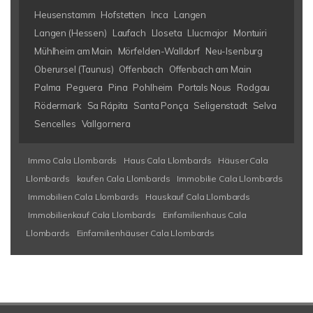
Heusenstamm
Hofstetten
Inca
Langen
Langen (Hessen)
Laufach
Lloseta
Llucmajor
Montuiri
Mühlheim am Main
Mörfelden-Walldorf
Neu-Isenburg
Oberursel (Taunus)
Offenbach
Offenbach am Main
Palma
Peguera
Pina
Pohlheim
Portals Nous
Rodgau
Rödermark
Sa Rápita
Santa Ponça
Seligenstadt
Selva
Sencelles
Vallgornera
Immo Cala Llombards
Haus Cala Llombards
Häuser Cala
Llombards
kaufen Cala Llombards
Immobilie Cala Llombards
Immobilien Cala Llombards
Hauskauf Cala Llombards
Immobilienkauf Cala Llombards
Einfamilienhaus Cala
Llombards
Einfamilienhäuser Cala Llombards