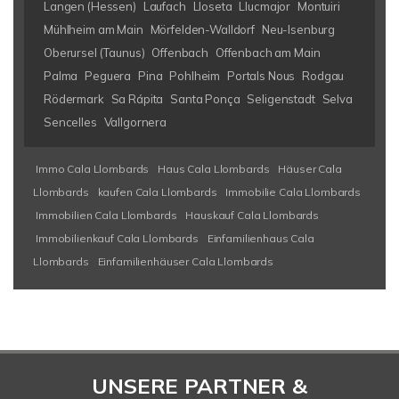
Langen (Hessen)
Laufach
Lloseta
Llucmajor
Montuiri
Mühlheim am Main
Mörfelden-Walldorf
Neu-Isenburg
Oberursel (Taunus)
Offenbach
Offenbach am Main
Palma
Peguera
Pina
Pohlheim
Portals Nous
Rodgau
Rödermark
Sa Rápita
Santa Ponça
Seligenstadt
Selva
Sencelles
Vallgornera
Immo Cala Llombards
Haus Cala Llombards
Häuser Cala
Llombards
kaufen Cala Llombards
Immobilie Cala Llombards
Immobilien Cala Llombards
Hauskauf Cala Llombards
Immobilienkauf Cala Llombards
Einfamilienhaus Cala
Llombards
Einfamilienhäuser Cala Llombards
UNSERE PARTNER &