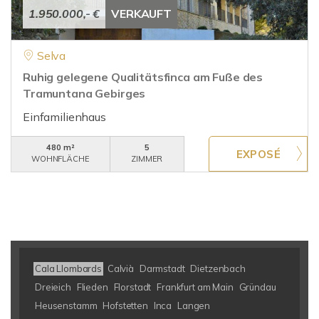
1.950.000,- €
VERKAUFT
Selva
Ruhig gelegene Qualitätsfinca am Fuße des
Tramuntana Gebirges
Einfamilienhaus
480 m²
5
WOHNFLÄCHE
ZIMMER
Cala Llombards
Calvià
Darmstadt
Dietzenbach
Dreieich
Flieden
Florstadt
Frankfurt am Main
Gründau
Heusenstamm
Hofstetten
Inca
Langen