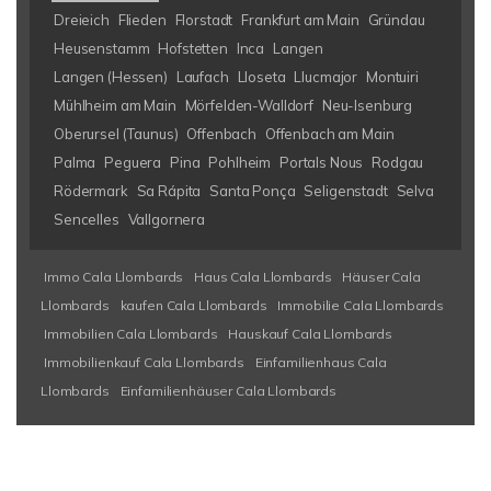
Dreieich
Flieden
Florstadt
Frankfurt am Main
Gründau
Heusenstamm
Hofstetten
Inca
Langen
Langen (Hessen)
Laufach
Lloseta
Llucmajor
Montuiri
Mühlheim am Main
Mörfelden-Walldorf
Neu-Isenburg
Oberursel (Taunus)
Offenbach
Offenbach am Main
Palma
Peguera
Pina
Pohlheim
Portals Nous
Rodgau
Rödermark
Sa Rápita
Santa Ponça
Seligenstadt
Selva
Sencelles
Vallgornera
Immo Cala Llombards
Haus Cala Llombards
Häuser Cala
Llombards
kaufen Cala Llombards
Immobilie Cala Llombards
Immobilien Cala Llombards
Hauskauf Cala Llombards
Immobilienkauf Cala Llombards
Einfamilienhaus Cala
Llombards
Einfamilienhäuser Cala Llombards