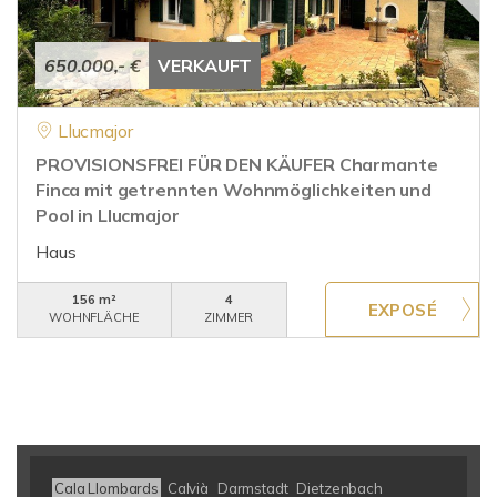
650.000,- €
VERKAUFT
Llucmajor
PROVISIONSFREI FÜR DEN KÄUFER Charmante
Finca mit getrennten Wohnmöglichkeiten und
Pool in Llucmajor
Haus
156 m²
4
WOHNFLÄCHE
ZIMMER
Cala Llombards
Calvià
Darmstadt
Dietzenbach