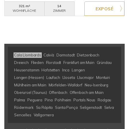
321 m²
14
WOHNFLÄCHE
ZIMMER
Cala Llombards
Calvià
Darmstadt
Dietzenbach
Dreieich
Flieden
Florstadt
Frankfurt am Main
Gründau
Heusenstamm
Hofstetten
Inca
Langen
Langen (Hessen)
Laufach
Lloseta
Llucmajor
Montuiri
Mühlheim am Main
Mörfelden-Walldorf
Neu-Isenburg
Oberursel (Taunus)
Offenbach
Offenbach am Main
Palma
Peguera
Pina
Pohlheim
Portals Nous
Rodgau
Rödermark
Sa Rápita
Santa Ponça
Seligenstadt
Selva
Sencelles
Vallgornera