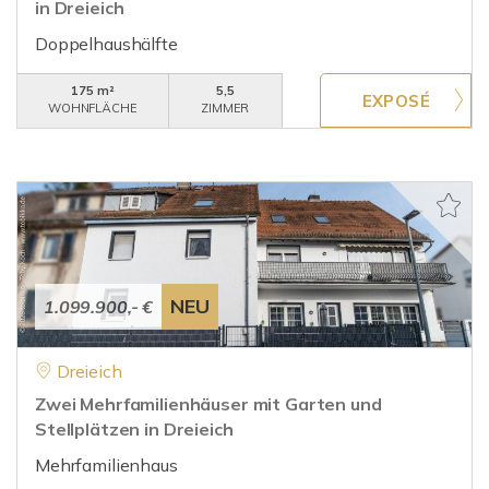
in Dreieich
Doppelhaushälfte
175 m²
5,5
WOHNFLÄCHE
ZIMMER
NEU
1.099.900,- €
Dreieich
Zwei Mehrfamilienhäuser mit Garten und
Stellplätzen in Dreieich
Mehrfamilienhaus