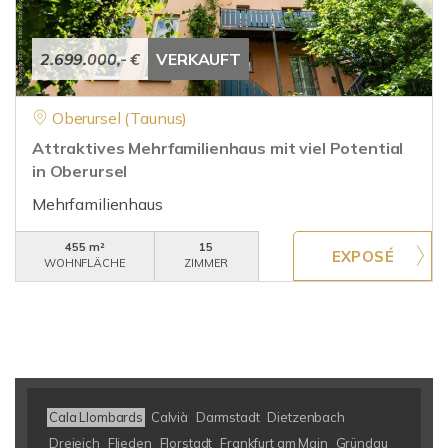
2.699.000,- €
VERKAUFT
Oberursel (Taunus)
Attraktives Mehrfamilienhaus mit viel Potential
in Oberursel
Mehrfamilienhaus
455 m²
15
WOHNFLÄCHE
ZIMMER
Cala Llombards
Calvià
Darmstadt
Dietzenbach
Dreieich
Flieden
Florstadt
Frankfurt am Main
Gründau