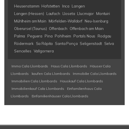
Heusenstamm
Hofstetten
Inca
Langen
Langen (Hessen)
Laufach
Lloseta
Llucmajor
Montuiri
Mühlheim am Main
Mörfelden-Walldorf
Neu-Isenburg
Oberursel (Taunus)
Offenbach
Offenbach am Main
Palma
Peguera
Pina
Pohlheim
Portals Nous
Rodgau
Rödermark
Sa Rápita
Santa Ponça
Seligenstadt
Selva
Sencelles
Vallgornera
Immo Cala Llombards
Haus Cala Llombards
Häuser Cala
Llombards
kaufen Cala Llombards
Immobilie Cala Llombards
Immobilien Cala Llombards
Hauskauf Cala Llombards
Immobilienkauf Cala Llombards
Einfamilienhaus Cala
Llombards
Einfamilienhäuser Cala Llombards