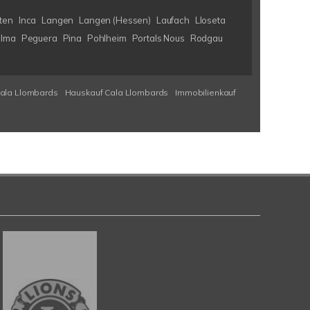
ten
Inca
Langen
Langen (Hessen)
Laufach
Lloseta
lma
Peguera
Pina
Pohlheim
Portals Nous
Rodgau
Cala Llombards
Hauskauf Cala Llombards
Immobilienkauf