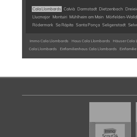
Cala Llombards
Calvià
Darmstadt
Dietzenbach
Dreiei
Llucmajor
Montuiri
Mühlheim am Main
Mörfelden-Walld
Rödermark
Sa Rápita
Santa Ponça
Seligenstadt
Selv
Immo Cala Llombards
Haus Cala Llombards
Häuser Cala 
Cala Llombards
Einfamilienhaus Cala Llombards
Einfamili