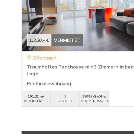
1.250,- €
VERMIETET
Offenbach
Traumhaftes Penthouse mit 3 Zimmern in beg
Lage
Penthousewohnung
101,21 m²
3
15092-SwXHw
WOHNFLÄCHE
ZIMMER
OBJEKTNUMMER