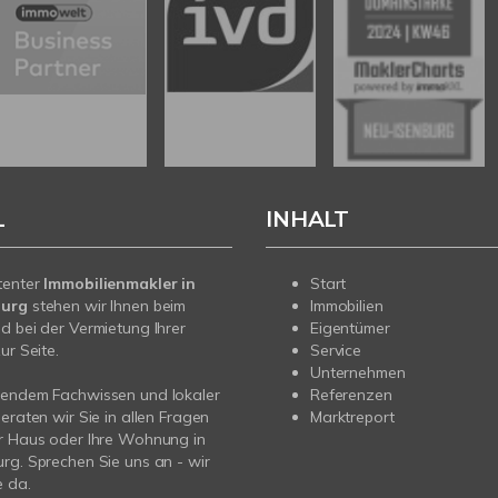
L
INHALT
tenter
Immobilienmakler in
Start
burg
stehen wir Ihnen beim
Immobilien
d bei der Vermietung Ihrer
Eigentümer
ur Seite.
Service
Unternehmen
sendem Fachwissen und lokaler
Referenzen
beraten wir Sie in allen Fragen
Marktreport
r Haus oder Ihre Wohnung in
rg. Sprechen Sie uns an - wir
e da.