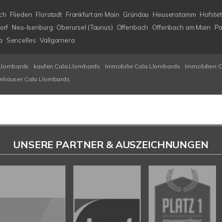
ch
Flieden
Florstadt
Frankfurt am Main
Gründau
Heusenstamm
Hofstet
orf
Neu-Isenburg
Oberursel (Taunus)
Offenbach
Offenbach am Main
Pa
a
Sencelles
Vallgornera
Llombards
kaufen Cala Llombards
Immobilie Cala Llombards
Immobilien 
enhäuser Cala Llombards
UNSERE PARTNER & AUSZEICHNUNGEN