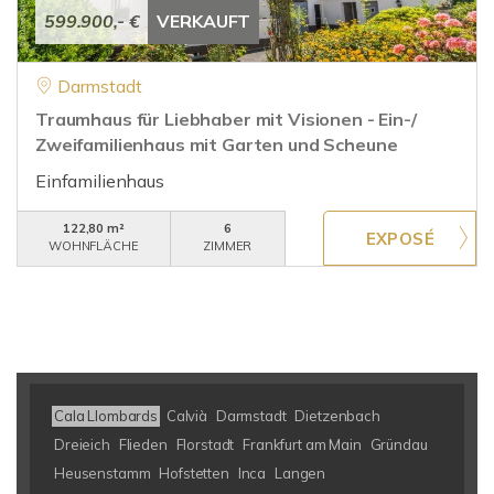
599.900,- €
VERKAUFT
Darmstadt
Traumhaus für Liebhaber mit Visionen - Ein-/
Zweifamilienhaus mit Garten und Scheune
Einfamilienhaus
122,80 m²
6
WOHNFLÄCHE
ZIMMER
Cala Llombards
Calvià
Darmstadt
Dietzenbach
Dreieich
Flieden
Florstadt
Frankfurt am Main
Gründau
Heusenstamm
Hofstetten
Inca
Langen