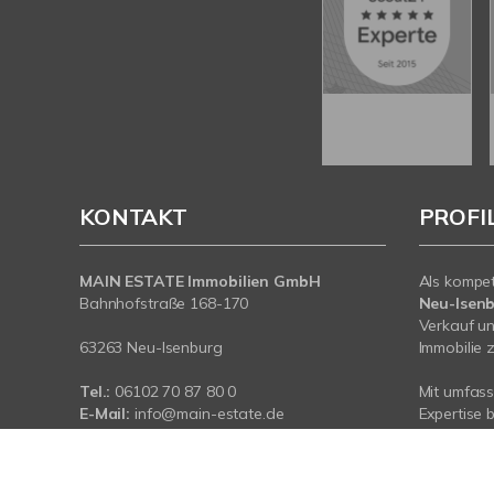
KONTAKT
PROFI
MAIN ESTATE Immobilien GmbH
Als kompe
Bahnhofstraße 168-170
Neu-Isen
Verkauf un
63263 Neu-Isenburg
Immobilie z
Tel.:
06102 70 87 80 0
Mit umfas
E-Mail:
info@main-estate.de
Expertise 
Web:
www.main-estate.de
rund um Ih
Neu-Isenbu
sind für Si