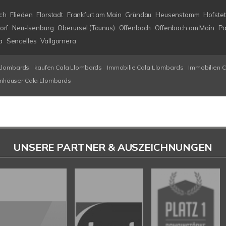
ch
Flieden
Florstadt
Frankfurt am Main
Gründau
Heusenstamm
Hofstet
orf
Neu-Isenburg
Oberursel (Taunus)
Offenbach
Offenbach am Main
Pa
a
Sencelles
Vallgornera
Llombards
kaufen Cala Llombards
Immobilie Cala Llombards
Immobilien 
enhäuser Cala Llombards
UNSERE PARTNER & AUSZEICHNUNGEN