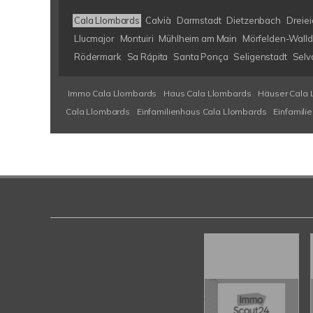
Cala Llombards
Calvià
Darmstadt
Dietzenbach
Dreiei
Llucmajor
Montuiri
Mühlheim am Main
Mörfelden-Walld
Rödermark
Sa Rápita
Santa Ponça
Seligenstadt
Selv
Immo Cala Llombards
Haus Cala Llombards
Häuser Cala 
Cala Llombards
Einfamilienhaus Cala Llombards
Einfamili