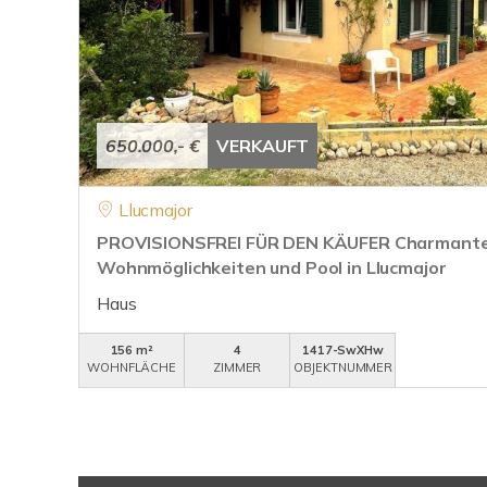
650.000,- €
VERKAUFT
Llucmajor
PROVISIONSFREI FÜR DEN KÄUFER Charmante 
Wohnmöglichkeiten und Pool in Llucmajor
Haus
156 m²
4
1417-SwXHw
WOHNFLÄCHE
ZIMMER
OBJEKTNUMMER