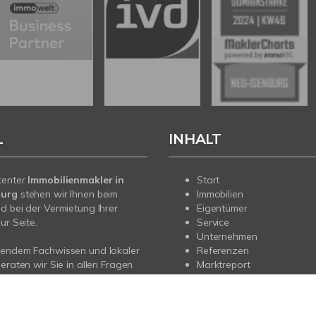
L
INHALT
tenter
Immobilienmakler in
Start
burg
stehen wir Ihnen beim
Immobilien
d bei der Vermietung Ihrer
Eigentümer
ur Seite.
Service
Unternehmen
sendem Fachwissen und lokaler
Referenzen
beraten wir Sie in allen Fragen
Marktreport
r Haus oder Ihre Wohnung in
rg. Sprechen Sie uns an - wir
e da.