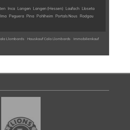
ten
Inca
Langen
Langen (Hessen)
Laufach
Lloseta
lma
Peguera
Pina
Pohlheim
Portals Nous
Rodgau
Cala Llombards
Hauskauf Cala Llombards
Immobilienkauf