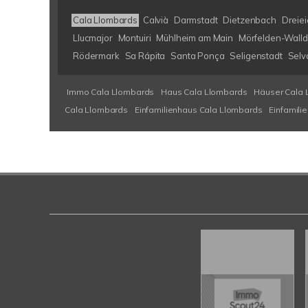
Cala Llombards
Calvià
Darmstadt
Dietzenbach
Dreiei
Llucmajor
Montuiri
Mühlheim am Main
Mörfelden-Walld
Rödermark
Sa Rápita
Santa Ponça
Seligenstadt
Selv
Immo Cala Llombards
Haus Cala Llombards
Häuser Cala 
Cala Llombards
Einfamilienhaus Cala Llombards
Einfamili