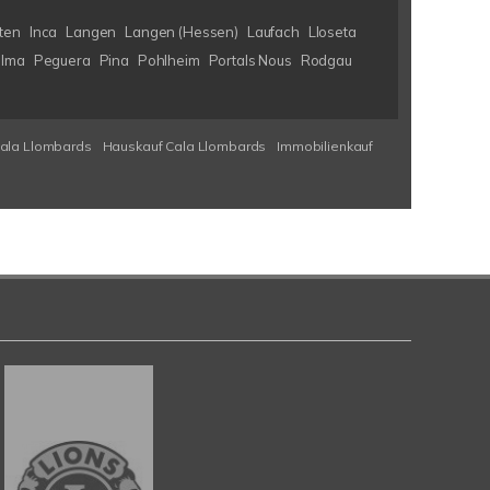
ten
Inca
Langen
Langen (Hessen)
Laufach
Lloseta
lma
Peguera
Pina
Pohlheim
Portals Nous
Rodgau
Cala Llombards
Hauskauf Cala Llombards
Immobilienkauf