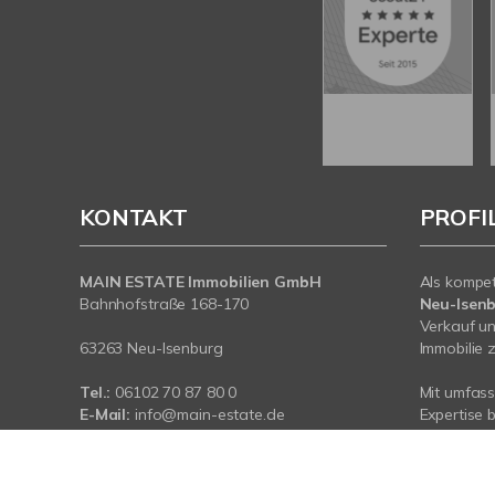
KONTAKT
PROFI
MAIN ESTATE Immobilien GmbH
Als kompe
Bahnhofstraße 168-170
Neu-Isen
Verkauf un
63263 Neu-Isenburg
Immobilie z
Tel.:
06102 70 87 80 0
Mit umfas
E-Mail:
info@main-estate.de
Expertise 
Web:
www.main-estate.de
rund um Ih
Neu-Isenbu
sind für Si