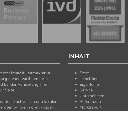
L
INHALT
tenter
Immobilienmakler in
Start
burg
stehen wir Ihnen beim
Immobilien
d bei der Vermietung Ihrer
Eigentümer
ur Seite.
Service
Unternehmen
sendem Fachwissen und lokaler
Referenzen
beraten wir Sie in allen Fragen
Marktreport
r Haus oder Ihre Wohnung in
rg. Sprechen Sie uns an - wir
e da.