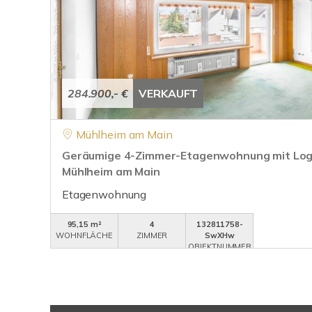
284.900,- €
VERKAUFT
Mühlheim am Main
Geräumige 4-Zimmer-Etagenwohnung mit Logg
Mühlheim am Main
Etagenwohnung
95,15 m²
4
132811758-
WOHNFLÄCHE
ZIMMER
SwXHw
OBJEKTNUMMER