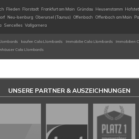
ch
Flieden
Florstadt
Frankfurt am Main
Gründau
Heusenstamm
Hofstet
orf
Neu-Isenburg
Oberursel (Taunus)
Offenbach
Offenbach am Main
Pa
a
Sencelles
Vallgornera
Llombards
kaufen Cala Llombards
Immobilie Cala Llombards
Immobilien 
enhäuser Cala Llombards
UNSERE PARTNER & AUSZEICHNUNGEN