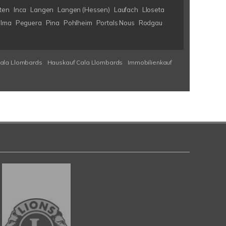
ten
Inca
Langen
Langen (Hessen)
Laufach
Lloseta
lma
Peguera
Pina
Pohlheim
Portals Nous
Rodgau
Cala Llombards
Hauskauf Cala Llombards
Immobilienkauf