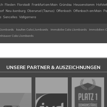
ch
Flieden
Florstadt
Frankfurt am Main
Gründau
Heusenstamm
Hofstet
orf
Neu-Isenburg
Oberursel (Taunus)
Offenbach
Offenbach am Main
Pa
a
Sencelles
Vallgornera
Llombards
kaufen Cala Llombards
Immobilie Cala Llombards
Immobilien 
enhäuser Cala Llombards
UNSERE PARTNER & AUSZEICHNUNGEN