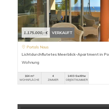
1.175.000,- €
VERKAUFT
Portals Nous
Lichtdurchflutetes Meerblick-Apartment in Po
Wohnung
164 m²
4
1403-SwXHw
WOHNFLÄCHE
ZIMMER
OBJEKTNUMMER