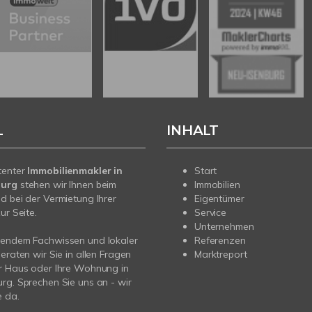
L
INHALT
tenter
Immobilienmakler in
Start
burg
stehen wir Ihnen beim
Immobilien
d bei der Vermietung Ihrer
Eigentümer
ur Seite.
Service
Unternehmen
sendem Fachwissen und lokaler
Referenzen
beraten wir Sie in allen Fragen
Marktreport
r Haus oder Ihre Wohnung in
rg. Sprechen Sie uns an - wir
e da.