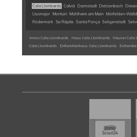
Cala Llombards
Calvià
Darmstadt
Dietzenbach
Dreiei
Llucmajor
Montuiri
Mühlheim am Main
Mörfelden-Walld
Rödermark
Sa Rápita
Santa Ponça
Seligenstadt
Selv
Immo Cala Llombards
Haus Cala Llombards
Häuser Cala 
Cala Llombards
Einfamilienhaus Cala Llombards
Einfamili