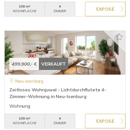
108 m²
4
WOHNFLÄCHE
ZIMMER
499.900,- €
VERKAUFT
Neu-Isenburg
Zeitloses Wohnjuwel - Lichtdurchflutete 4-
Zimmer-Wohnung in Neu-Isenburg
Wohnung
109 m²
4
WOHNFLÄCHE
ZIMMER