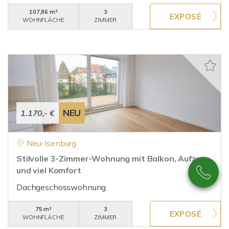
107,86 m²
3
WOHNFLÄCHE
ZIMMER
NEU
1.170,- €
Neu-Isenburg
Stilvolle 3-Zimmer-Wohnung mit Balkon, Aufzug
und viel Komfort
Dachgeschosswohnung
75 m²
3
WOHNFLÄCHE
ZIMMER