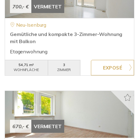
700,- €
VERMIETET
Neu-Isenburg
Gemütliche und kompakte 3-Zimmer-Wohnung
mit Balkon
Etagenwohnung
54,71 m²
3
WOHNFLÄCHE
ZIMMER
670,- €
VERMIETET