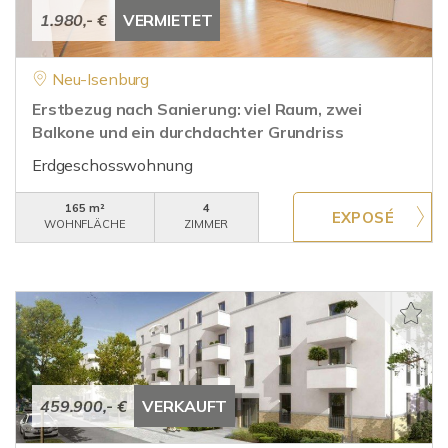
1.980,- €
VERMIETET
Neu-Isenburg
Erstbezug nach Sanierung: viel Raum, zwei
Balkone und ein durchdachter Grundriss
Erdgeschosswohnung
165 m²
4
WOHNFLÄCHE
ZIMMER
459.900,- €
VERKAUFT