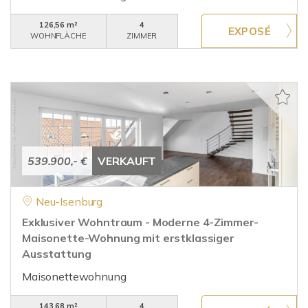
126,56 m²
4
WOHNFLÄCHE
ZIMMER
539.900,- €
VERKAUFT
Neu-Isenburg
Exklusiver Wohntraum - Moderne 4-Zimmer-
Maisonette-Wohnung mit erstklassiger
Ausstattung
Maisonettewohnung
143,68 m²
4