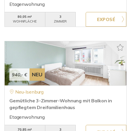
Etagenwohnung
80,05 m²
3
WOHNFLÄCHE
ZIMMER
NEU
940,- €
Neu-Isenburg
Gemütliche 3-Zimmer-Wohnung mit Balkon in
gepflegtem Dreifamilienhaus
Etagenwohnung
70,85 m²
3