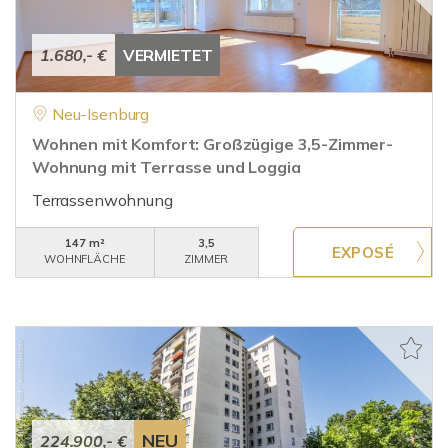
1.680,- €
VERMIETET
Neu-Isenburg
Wohnen mit Komfort: Großzügige 3,5-Zimmer-
Wohnung mit Terrasse und Loggia
Terrassenwohnung
147 m²
3,5
WOHNFLÄCHE
ZIMMER
NEU
224.900,- €