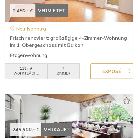
1.450,- €
VERMIETET
Neu-Isenburg
Frisch renoviert: großzügige 4-Zimmer-Wohnung
im 1. Obergeschoss mit Balkon
Etagenwohnung
118 m²
4
WOHNFLÄCHE
ZIMMER
249.900,- €
VERKAUFT