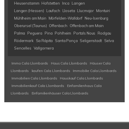
Heusenstamm
Hofstetten
Inca
Langen
Langen (Hessen)
Laufach
Lloseta
Llucmajor
Montuiri
Mühlheim am Main
Mörfelden-Walldorf
Neu-Isenburg
Oberursel (Taunus)
Offenbach
Offenbach am Main
Palma
Peguera
Pina
Pohlheim
Portals Nous
Rodgau
Rödermark
Sa Rápita
Santa Ponça
Seligenstadt
Selva
Sencelles
Vallgornera
Immo Cala Llombards
Haus Cala Llombards
Häuser Cala
Llombards
kaufen Cala Llombards
Immobilie Cala Llombards
Immobilien Cala Llombards
Hauskauf Cala Llombards
Immobilienkauf Cala Llombards
Einfamilienhaus Cala
Llombards
Einfamilienhäuser Cala Llombards