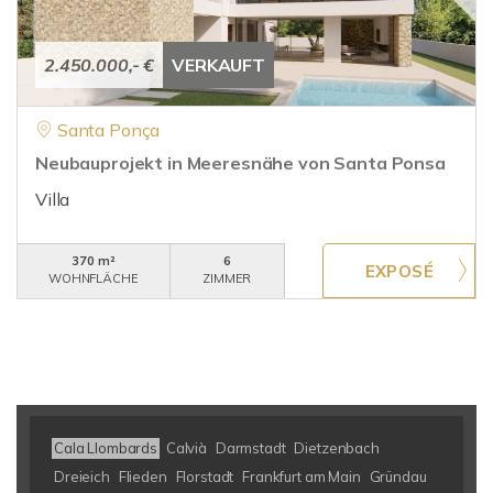
2.450.000,- €
VERKAUFT
Santa Ponça
Neubauprojekt in Meeresnähe von Santa Ponsa
Villa
370 m²
6
WOHNFLÄCHE
ZIMMER
Cala Llombards
Calvià
Darmstadt
Dietzenbach
Dreieich
Flieden
Florstadt
Frankfurt am Main
Gründau