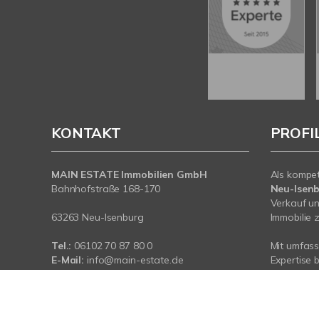
KONTAKT
PROFI
MAIN ESTATE Immobilien GmbH
Als kompe
Bahnhofstraße 168-170
Neu-Isen
Verkauf un
63263 Neu-Isenburg
Immobilie z
Tel.:
06102 70 87 80 0
Mit umfas
E-Mail:
info@main-estate.de
Expertise 
Web:
www.main-estate.de
rund um Ih
Neu-Isenbu
sind für Si