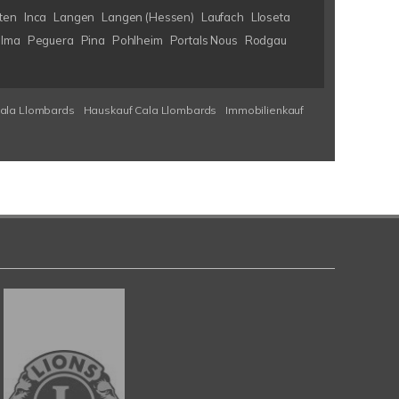
ten
Inca
Langen
Langen (Hessen)
Laufach
Lloseta
lma
Peguera
Pina
Pohlheim
Portals Nous
Rodgau
Cala Llombards
Hauskauf Cala Llombards
Immobilienkauf