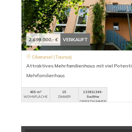
2.699.000,- €
VERKAUFT
Oberursel (Taunus)
Attraktives Mehrfamilienhaus mit viel Potenti
Mehrfamilienhaus
455 m²
15
132811349-
WOHNFLÄCHE
ZIMMER
SwXHw
OBJEKTNUMMER