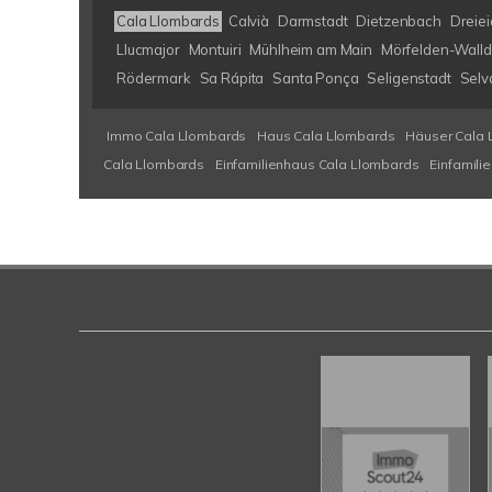
Cala Llombards
Calvià
Darmstadt
Dietzenbach
Dreiei
Llucmajor
Montuiri
Mühlheim am Main
Mörfelden-Walld
Rödermark
Sa Rápita
Santa Ponça
Seligenstadt
Selv
Immo Cala Llombards
Haus Cala Llombards
Häuser Cala 
Cala Llombards
Einfamilienhaus Cala Llombards
Einfamili