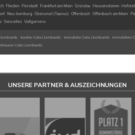
ch
Flieden
Florstadt
Frankfurt am Main
Gründau
Heusenstamm
Hofstet
orf
Neu-Isenburg
Oberursel (Taunus)
Offenbach
Offenbach am Main
Pa
a
Sencelles
Vallgornera
Llombards
kaufen Cala Llombards
Immobilie Cala Llombards
Immobilien 
enhäuser Cala Llombards
UNSERE PARTNER & AUSZEICHNUNGEN