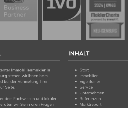
L
INHALT
tenter
Immobilienmakler in
Start
burg
stehen wir Ihnen beim
Immobilien
d bei der Vermietung Ihrer
Eigentümer
ur Seite.
Service
Unternehmen
sendem Fachwissen und lokaler
Referenzen
beraten wir Sie in allen Fragen
Marktreport
r Haus oder Ihre Wohnung in
rg. Sprechen Sie uns an - wir
e da.