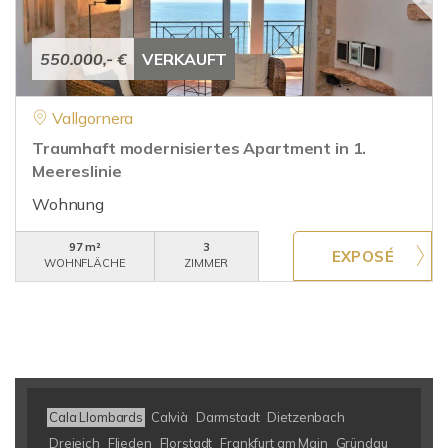
550.000,- €
VERKAUFT
Vallgornera
Traumhaft modernisiertes Apartment in 1.
Meereslinie
Wohnung
97 m²
3
WOHNFLÄCHE
ZIMMER
Cala Llombards
Calvià
Darmstadt
Dietzenbach
Dreieich
Flieden
Florstadt
Frankfurt am Main
Gründau