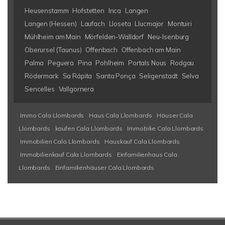
Heusenstamm
Hofstetten
Inca
Langen
Langen (Hessen)
Laufach
Lloseta
Llucmajor
Montuiri
Mühlheim am Main
Mörfelden-Walldorf
Neu-Isenburg
Oberursel (Taunus)
Offenbach
Offenbach am Main
Palma
Peguera
Pina
Pohlheim
Portals Nous
Rodgau
Rödermark
Sa Rápita
Santa Ponça
Seligenstadt
Selva
Sencelles
Vallgornera
Immo Cala Llombards
Haus Cala Llombards
Häuser Cala
Llombards
kaufen Cala Llombards
Immobilie Cala Llombards
Immobilien Cala Llombards
Hauskauf Cala Llombards
Immobilienkauf Cala Llombards
Einfamilienhaus Cala
Llombards
Einfamilienhäuser Cala Llombards