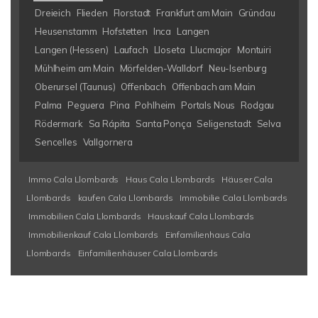
Dreieich
Flieden
Florstadt
Frankfurt am Main
Gründau
Heusenstamm
Hofstetten
Inca
Langen
Langen (Hessen)
Laufach
Lloseta
Llucmajor
Montuiri
Mühlheim am Main
Mörfelden-Walldorf
Neu-Isenburg
Oberursel (Taunus)
Offenbach
Offenbach am Main
Palma
Peguera
Pina
Pohlheim
Portals Nous
Rodgau
Rödermark
Sa Rápita
Santa Ponça
Seligenstadt
Selva
Sencelles
Vallgornera
Immo Cala Llombards
Haus Cala Llombards
Häuser Cala
Llombards
kaufen Cala Llombards
Immobilie Cala Llombards
Immobilien Cala Llombards
Hauskauf Cala Llombards
Immobilienkauf Cala Llombards
Einfamilienhaus Cala
Llombards
Einfamilienhäuser Cala Llombards