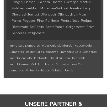
Langen (Hessen)
Laufach
Lloseta
Llucmajor
Montuiri
Mühlheim am Main
Mörfelden-Walldorf
Neu-Isenburg
Oberursel (Taunus)
Offenbach
Offenbach am Main
Palma
Peguera
Pina
Pohlheim
Portals Nous
Rodgau
Rödermark
Sa Rápita
Santa Ponça
Seligenstadt
Selva
Sencelles
Vallgornera
Immo Cala Llombards
Haus Cala Llombards
Häuser Cala
Llombards
kaufen Cala Llombards
Immobilie Cala Llombards
Immobilien Cala Llombards
Hauskauf Cala Llombards
Immobilienkauf Cala Llombards
Einfamilienhaus Cala
Llombards
Einfamilienhäuser Cala Llombards
UNSERE PARTNER &