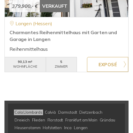
379.900,- €
VERKAUFT
Langen (Hessen)
Charmantes Reihenmittelhaus mit Garten und
Garage in Langen
Reihenmittelhaus
90,13 m²
5
WOHNFLÄCHE
ZIMMER
Cala Llombards
Calvià
Darmstadt
Dietzenbach
Dreieich
Flieden
Florstadt
Frankfurt am Main
Gründau
Heusenstamm
Hofstetten
Inca
Langen