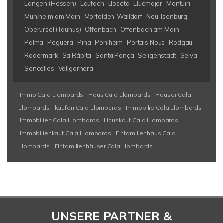
Langen (Hessen)
Laufach
Lloseta
Llucmajor
Montuiri
Mühlheim am Main
Mörfelden-Walldorf
Neu-Isenburg
Oberursel (Taunus)
Offenbach
Offenbach am Main
Palma
Peguera
Pina
Pohlheim
Portals Nous
Rodgau
Rödermark
Sa Rápita
Santa Ponça
Seligenstadt
Selva
Sencelles
Vallgornera
Immo Cala Llombards
Haus Cala Llombards
Häuser Cala
Llombards
kaufen Cala Llombards
Immobilie Cala Llombards
Immobilien Cala Llombards
Hauskauf Cala Llombards
Immobilienkauf Cala Llombards
Einfamilienhaus Cala
Llombards
Einfamilienhäuser Cala Llombards
UNSERE PARTNER &