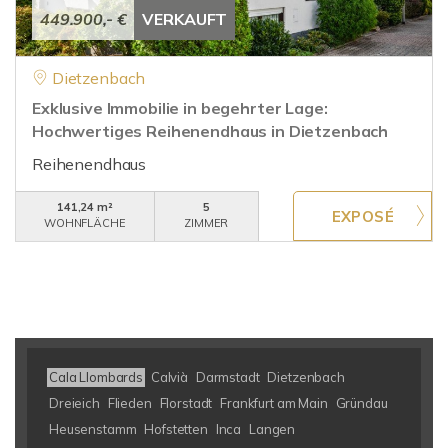
449.900,- €
VERKAUFT
Dietzenbach
Exklusive Immobilie in begehrter Lage:
Hochwertiges Reihenendhaus in Dietzenbach
Reihenendhaus
141,24 m²
5
WOHNFLÄCHE
ZIMMER
Cala Llombards
Calvià
Darmstadt
Dietzenbach
Dreieich
Flieden
Florstadt
Frankfurt am Main
Gründau
Heusenstamm
Hofstetten
Inca
Langen