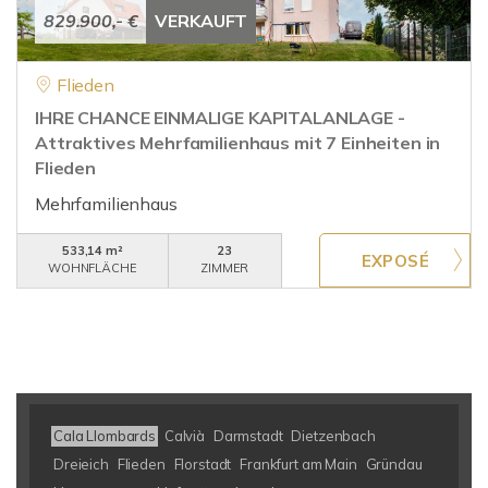
829.900,- €
VERKAUFT
Flieden
IHRE CHANCE EINMALIGE KAPITALANLAGE -
Attraktives Mehrfamilienhaus mit 7 Einheiten in
Flieden
Mehrfamilienhaus
533,14 m²
23
WOHNFLÄCHE
ZIMMER
Cala Llombards
Calvià
Darmstadt
Dietzenbach
Dreieich
Flieden
Florstadt
Frankfurt am Main
Gründau