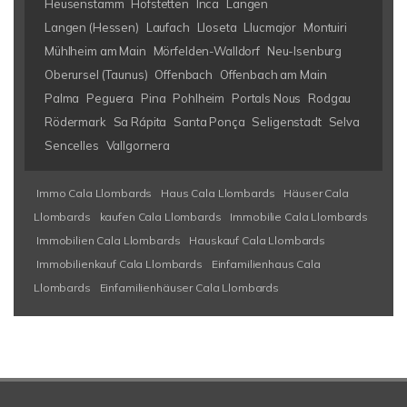
Heusenstamm
Hofstetten
Inca
Langen
Langen (Hessen)
Laufach
Lloseta
Llucmajor
Montuiri
Mühlheim am Main
Mörfelden-Walldorf
Neu-Isenburg
Oberursel (Taunus)
Offenbach
Offenbach am Main
Palma
Peguera
Pina
Pohlheim
Portals Nous
Rodgau
Rödermark
Sa Rápita
Santa Ponça
Seligenstadt
Selva
Sencelles
Vallgornera
Immo Cala Llombards
Haus Cala Llombards
Häuser Cala
Llombards
kaufen Cala Llombards
Immobilie Cala Llombards
Immobilien Cala Llombards
Hauskauf Cala Llombards
Immobilienkauf Cala Llombards
Einfamilienhaus Cala
Llombards
Einfamilienhäuser Cala Llombards