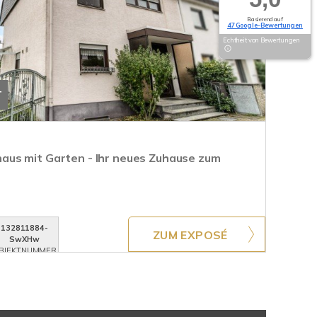
Basierend auf
47 Google-Bewertungen
Echtheit von Bewertungen
T
us mit Garten - Ihr neues Zuhause zum
132811884-
ZUM EXPOSÉ
SwXHw
BJEKTNUMMER