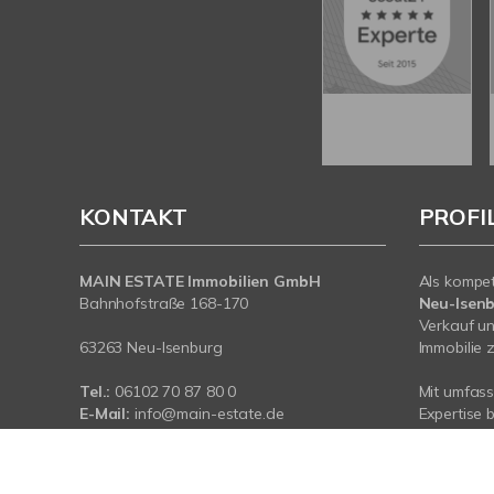
KONTAKT
PROFI
MAIN ESTATE Immobilien GmbH
Als kompe
Bahnhofstraße 168-170
Neu-Isen
Verkauf un
63263 Neu-Isenburg
Immobilie z
Tel.:
06102 70 87 80 0
Mit umfas
E-Mail:
info@main-estate.de
Expertise 
Web:
www.main-estate.de
rund um Ih
Neu-Isenbu
sind für Si