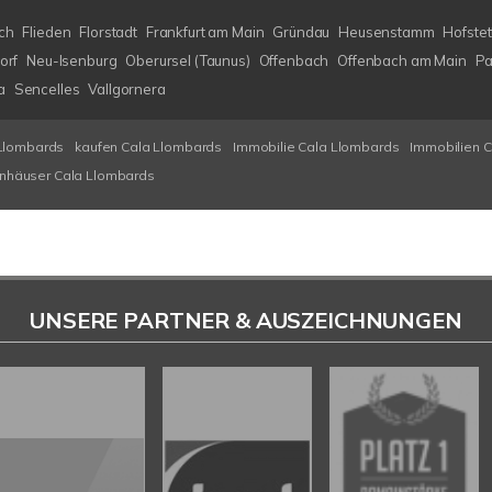
ch
Flieden
Florstadt
Frankfurt am Main
Gründau
Heusenstamm
Hofstet
orf
Neu-Isenburg
Oberursel (Taunus)
Offenbach
Offenbach am Main
Pa
a
Sencelles
Vallgornera
Llombards
kaufen Cala Llombards
Immobilie Cala Llombards
Immobilien 
enhäuser Cala Llombards
UNSERE PARTNER & AUSZEICHNUNGEN