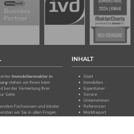
L
INHALT
tenter
Immobilienmakler in
Start
burg
stehen wir Ihnen beim
Immobilien
d bei der Vermietung Ihrer
Eigentümer
ur Seite.
Service
Unternehmen
sendem Fachwissen und lokaler
Referenzen
beraten wir Sie in allen Fragen
Marktreport
r Haus oder Ihre Wohnung in
rg. Sprechen Sie uns an - wir
e da.