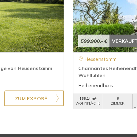
599.900,- €
VERKAUF
Heusenstamm
 Lage von Heusenstamm
Charmantes Reihenendha
Wohlfühlen
Reihenendhaus
ZUM EXPOSÉ
168,14 m²
6
WOHNFLÄCHE
ZIMMER
O