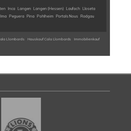
ten
Inca
Langen
Langen (Hessen)
Laufach
Lloseta
lma
Peguera
Pina
Pohlheim
Portals Nous
Rodgau
Cala Llombards
Hauskauf Cala Llombards
Immobilienkauf