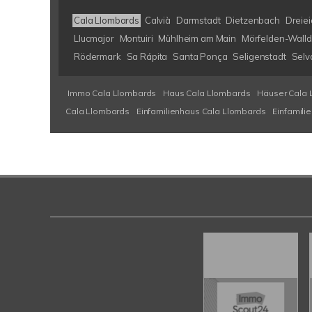
Cala Llombards
Calvià
Darmstadt
Dietzenbach
Dreiei
Llucmajor
Montuiri
Mühlheim am Main
Mörfelden-Walld
Rödermark
Sa Rápita
Santa Ponça
Seligenstadt
Selv
Immo Cala Llombards
Haus Cala Llombards
Häuser Cala 
Cala Llombards
Einfamilienhaus Cala Llombards
Einfamili