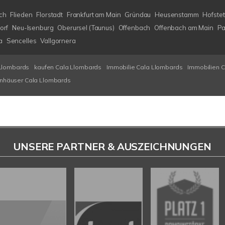
ch
Flieden
Florstadt
Frankfurt am Main
Gründau
Heusenstamm
Hofstet
orf
Neu-Isenburg
Oberursel (Taunus)
Offenbach
Offenbach am Main
Pa
a
Sencelles
Vallgornera
Llombards
kaufen Cala Llombards
Immobilie Cala Llombards
Immobilien 
enhäuser Cala Llombards
UNSERE PARTNER & AUSZEICHNUNGEN