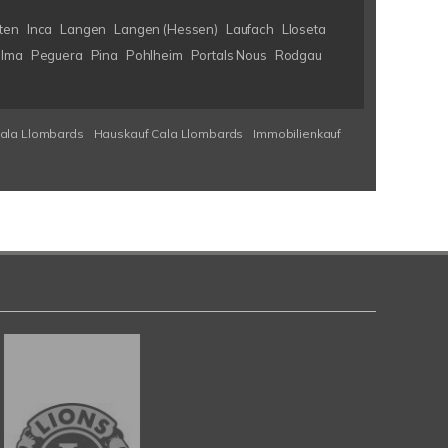
ten
Inca
Langen
Langen (Hessen)
Laufach
Lloseta
lma
Peguera
Pina
Pohlheim
Portals Nous
Rodgau
Cala Llombards
Hauskauf Cala Llombards
Immobilienkauf