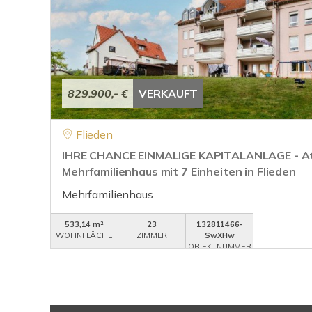
829.900,- €
VERKAUFT
Flieden
IHRE CHANCE EINMALIGE KAPITALANLAGE - At
Mehrfamilienhaus mit 7 Einheiten in Flieden
Mehrfamilienhaus
533,14 m²
23
132811466-
WOHNFLÄCHE
ZIMMER
SwXHw
OBJEKTNUMMER