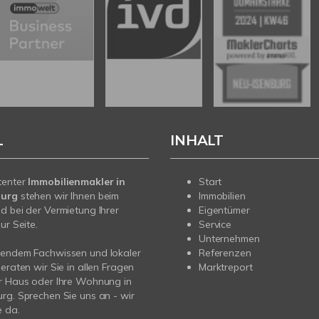
L
INHALT
tenter
Immobilienmakler in
Start
burg
stehen wir Ihnen beim
Immobilien
d bei der Vermietung Ihrer
Eigentümer
ur Seite.
Service
Unternehmen
sendem Fachwissen und lokaler
Referenzen
beraten wir Sie in allen Fragen
Marktreport
r Haus oder Ihre Wohnung in
rg. Sprechen Sie uns an - wir
e da.