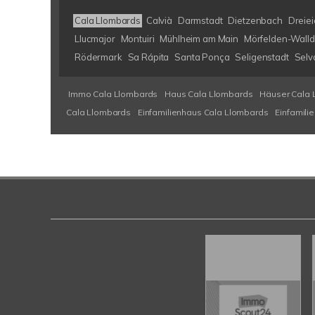
Cala Llombards
Calvià
Darmstadt
Dietzenbach
Dreiei
Llucmajor
Montuiri
Mühlheim am Main
Mörfelden-Walld
Rödermark
Sa Rápita
Santa Ponça
Seligenstadt
Selv
Immo Cala Llombards
Haus Cala Llombards
Häuser Cala 
Cala Llombards
Einfamilienhaus Cala Llombards
Einfamili